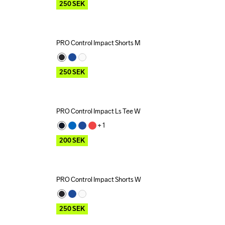
250
SEK
PRO Control Impact Shorts M
Outlet
250
SEK
PRO Control Impact Ls Tee W
Outlet
Recycled
+ 
1
200
SEK
PRO Control Impact Shorts W
Outlet
250
SEK