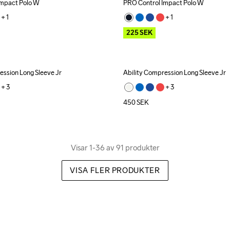
Impact Polo W
PRO Control Impact Polo W
Outlet
+ 
1
+ 
1
225
SEK
ession Long Sleeve Jr
Ability Compression Long Sleeve Jr
+ 
3
+ 
3
450
SEK
Visar 1-36 av 91 produkter
VISA FLER PRODUKTER