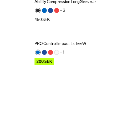
Ability Compression Long Sleeve Jr
+ 
3
450
SEK
PRO Control Impact Ls Tee W
Outlet
Recycled
+ 
1
200
SEK