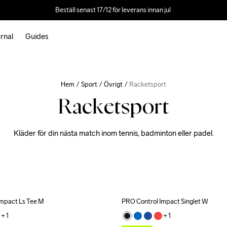
Beställ senast 17/12 för leverans innan jul 
rnal
Guides
Hem
Sport
Övrigt
Racketsport
Racketsport
Kläder för din nästa match inom tennis, badminton eller padel.
Impact Ls Tee M
PRO Control Impact Singlet W
ecycled
Outlet
+ 
1
+ 
1