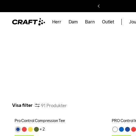
Herr
Dam
Barn
Outlet
Jou
Visa filter
91
Produkter
Pro Control Compression Tee
PRO Control 
Outlet
Outlet
R
+ 
2