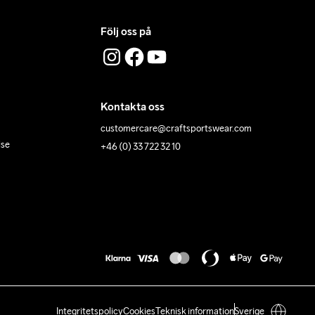
Följ oss på
Kontakta oss
customercare@craftsportswear.com
lse
+46 (0) 33 722 32 10
Integritetspolicy
Cookies
Teknisk information
Sverige