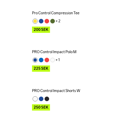
Pro Control Compression Tee
Outlet
+ 
2
200
SEK
PRO Control Impact Polo M
Outlet
+ 
1
225
SEK
PRO Control Impact Shorts W
Outlet
250
SEK