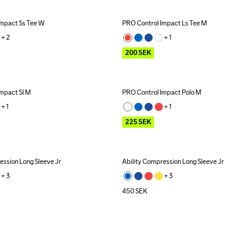
Impact Ss Tee W
PRO Control Impact Ls Tee M
Outlet
Recycled
+ 
2
+ 
1
200
SEK
mpact Sl M
PRO Control Impact Polo M
Outlet
+ 
1
+ 
1
225
SEK
ession Long Sleeve Jr
Ability Compression Long Sleeve Jr
+ 
3
+ 
3
450
SEK