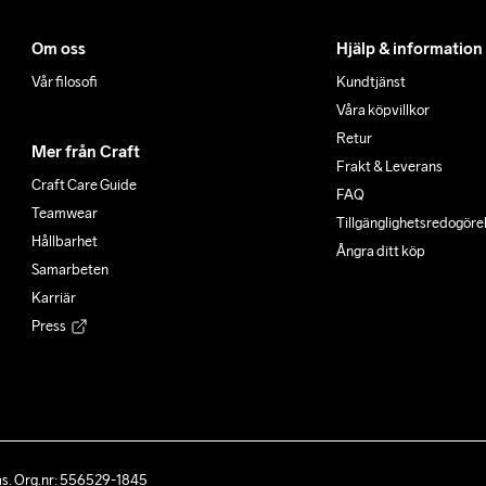
Om oss
Hjälp & information
Vår filosofi
Kundtjänst
Våra köpvillkor
Retur
Mer från Craft
Frakt & Leverans
Craft Care Guide
FAQ
Teamwear
Tillgänglighets­redogöre
Hållbarhet
Ångra ditt köp
Samarbeten
Karriär
Press
ås. Org.nr: 556529-1845