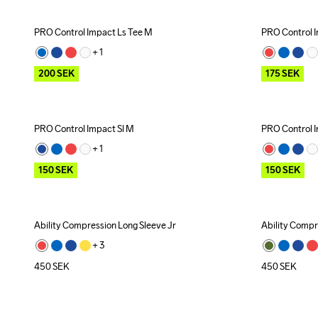
PRO Control Impact Ls Tee M
PRO Control 
Outlet
Recycled
Outlet
+ 
1
200
SEK
175
SEK
PRO Control Impact Sl M
PRO Control I
Outlet
Outlet
+ 
1
150
SEK
150
SEK
Ability Compression Long Sleeve Jr
Ability Compr
+ 
3
450
SEK
450
SEK