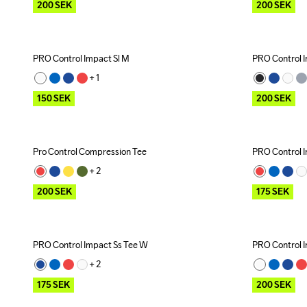
200
SEK
200
SEK
PRO Control Impact Sl M
PRO Control I
Outlet
Outlet
+ 
1
150
SEK
200
SEK
Pro Control Compression Tee
PRO Control 
Outlet
Outlet
+ 
2
200
SEK
175
SEK
PRO Control Impact Ss Tee W
PRO Control 
Outlet
Outlet
R
+ 
2
175
SEK
200
SEK