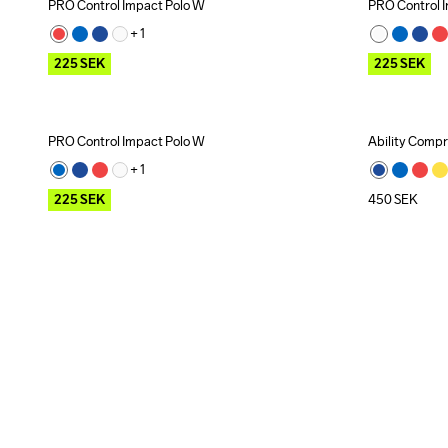
PRO Control Impact Polo W
PRO Control 
Outlet
Outlet
+ 
1
225
SEK
225
SEK
PRO Control Impact Polo W
Ability Compr
Outlet
+ 
1
225
SEK
450
SEK