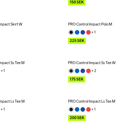
150
SEK
mpact Skirt W
PRO Control Impact Polo M
Outlet
+ 
1
225
SEK
Impact Ss Tee M
PRO Control Impact Ss Tee W
Outlet
+ 
1
+ 
2
175
SEK
Impact Ls Tee W
PRO Control Impact Ls Tee M
ecycled
Outlet
Recycled
+ 
1
+ 
1
200
SEK