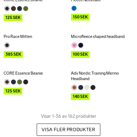
Outlet
Outlet
150
SEK
125
SEK
Pro Race Mitten
Microfleece shaped headband
Outlet
Outlet
385
SEK
100
SEK
CORE Essence Beanie
Adv Nordic Training Merino 
Outlet
Outlet
Headband
125
SEK
140
SEK
Visar 1-36 av 162 produkter
VISA FLER PRODUKTER