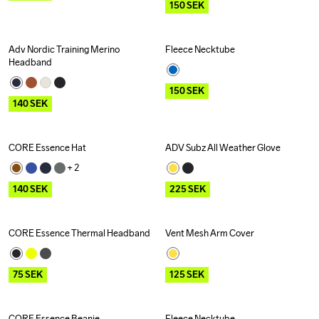
150
SEK
Adv Nordic Training Merino 
Fleece Necktube
Outlet
Outlet
Headband
150
SEK
140
SEK
CORE Essence Hat
ADV Subz All Weather Glove
Outlet
Outlet
+ 
2
140
SEK
225
SEK
CORE Essence Thermal Headband
Vent Mesh Arm Cover
Outlet
Outlet
75
SEK
125
SEK
CORE Essence Beanie
Fleece Necktube