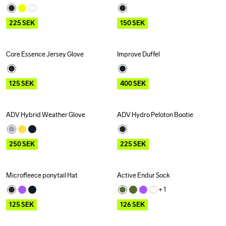
225
SEK
150
SEK
Core Essence Jersey Glove
Improve Duffel
Outlet
Recycled
Outlet
125
SEK
400
SEK
ADV Hybrid Weather Glove
ADV Hydro Peloton Bootie
Outlet
Recycled
Outlet
250
SEK
225
SEK
Microfleece ponytail Hat
Active Endur Sock
Outlet
Outlet
+ 
1
125
SEK
126
SEK