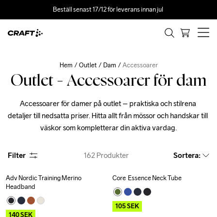
Beställ senast 17/12 för leverans innan jul 
Hem
Outlet
Dam
Accessoarer
Outlet - Accessoarer för dam
Accessoarer för damer på outlet – praktiska och stilrena 
detaljer till nedsatta priser. Hitta allt från mössor och handskar till 
väskor som kompletterar din aktiva vardag.
Filter
162
Produkter
Sortera
:
Adv Nordic Training Merino 
Core  Essence Neck Tube
Outlet
Outlet
Headband
105
SEK
140
SEK