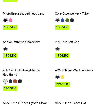
Microfleece shaped headband
Core  Essence Neck Tube
Outlet
Outlet
100
SEK
105
SEK
Active Extreme X Balaclava
PRO Run Soft Cap
Outlet
Recycled
Outlet
150
SEK
150
SEK
Adv Nordic Training Merino 
ADV Subz All Weather Glove
Outlet
Outlet
Headband
225
SEK
140
SEK
ADV Lumen Fleece Hybrid Glove
ADV Lumen Fleece Hat
Outlet
Outlet