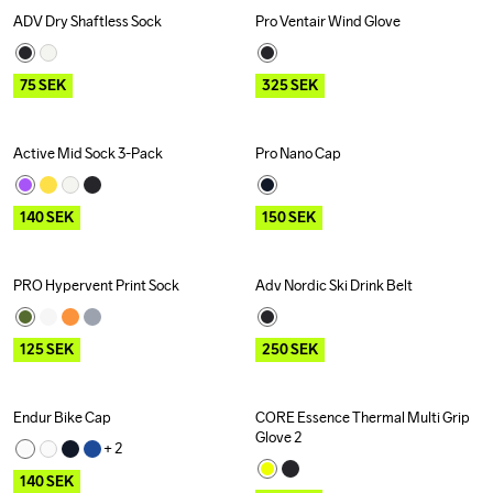
ADV Dry Shaftless Sock
Pro Ventair Wind Glove
Outlet
Recycled
Outlet
75
SEK
325
SEK
Active Mid Sock 3-Pack
Pro Nano Cap
Outlet
Outlet
140
SEK
150
SEK
PRO Hypervent Print Sock
Adv Nordic Ski Drink Belt
Outlet
Outlet
125
SEK
250
SEK
Endur Bike Cap
CORE Essence Thermal Multi Grip 
Outlet
Outlet
Recycled
Glove 2
+ 
2
140
SEK