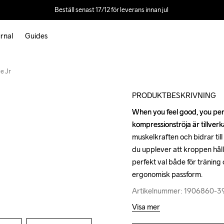
Beställ senast 17/12 för leverans innan jul 
rnal
Guides
e Jr
PRODUKTBESKRIVNING
When you feel good, you per
When you feel good, you per
kompressionströja är tillver
kompressionströja är tillver
muskelkraften och bidrar till
muskelkraften och bidrar till
du upplever att kroppen hålls 
du upplever att kroppen hålls 
perfekt val både för träning 
perfekt val både för träning 
ergonomisk passform.
ergonomisk passform.
Artikelnummer: 1906860-
Artikelnummer: 1906860-
Visa mer