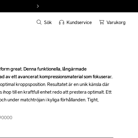
Sök
Kundservice
Varukorg
form great. Denna funktionella, långärmade 
form great. Denna funktionella, långärmade 
kad av ett avancerat kompressionsmaterial som fokuserar 
kad av ett avancerat kompressionsmaterial som fokuserar 
 optimal kroppsposition. Resultatet är en unik känsla där 
 optimal kroppsposition. Resultatet är en unik känsla där 
ihop till en kraftfull enhet redo att prestera optimalt. Ett 
ihop till en kraftfull enhet redo att prestera optimalt. Ett 
och under matchtröjan i kyliga förhållanden. Tight, 
och under matchtröjan i kyliga förhållanden. Tight, 
390000
390000