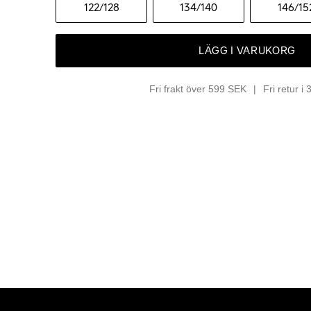
122
/128
134
/140
146
/15
LÄGG I VARUKORG
Fri frakt över 599 SEK
Fri retur i