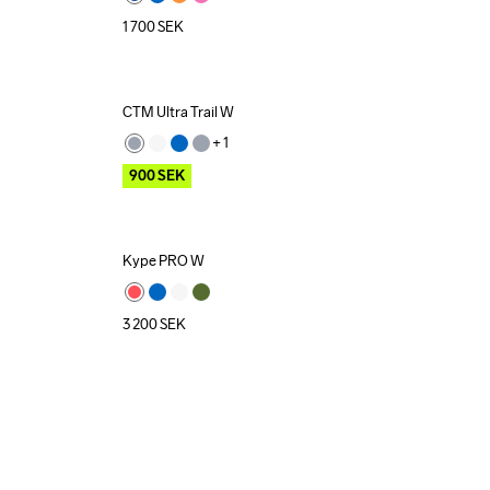
1 700
SEK
CTM Ultra Trail W
Outlet
+ 
1
900
SEK
Kype PRO W
3 200
SEK