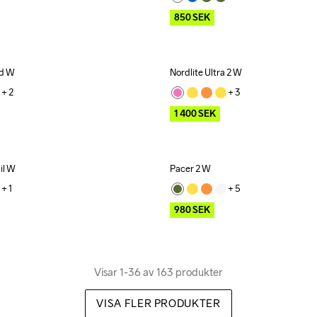
850
SEK
ed W
Nordlite Ultra 2 W
Outlet
+ 
2
+ 
3
1 400
SEK
il W
Pacer 2 W
Outlet
+ 
1
+ 
5
980
SEK
Visar 1-36 av 163 produkter
VISA FLER PRODUKTER