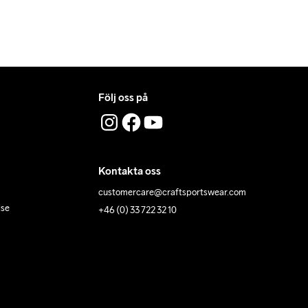
Följ oss på
Kontakta oss
customercare@craftsportswear.com
lse
+46 (0) 33 722 32 10