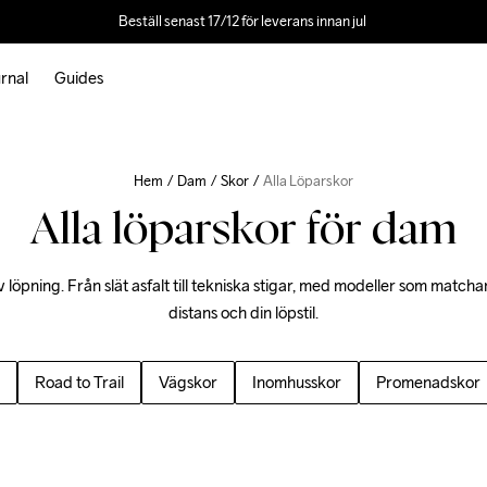
Beställ senast 17/12 för leverans innan jul 
rnal
Guides
Hem
Dam
Skor
Alla Löparskor
Alla löparskor för dam
v löpning. Från slät asfalt till tekniska stigar, med modeller som matchar
distans och din löpstil.
Road to Trail
Vägskor
Inomhusskor
Promenadskor