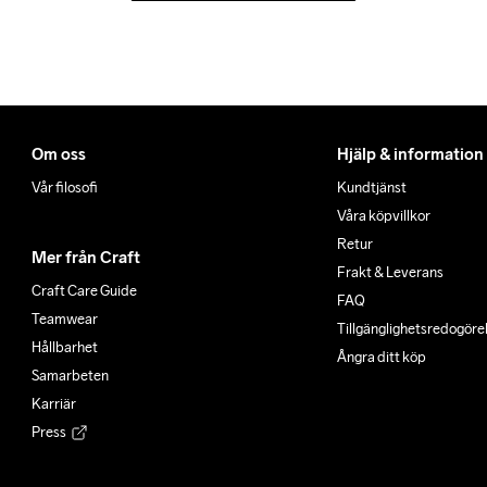
Om oss
Hjälp & information
Vår filosofi
Kundtjänst
Våra köpvillkor
Retur
Mer från Craft
Frakt & Leverans
Craft Care Guide
FAQ
Teamwear
Tillgänglighets­redogöre
Hållbarhet
Ångra ditt köp
Samarbeten
Karriär
Press