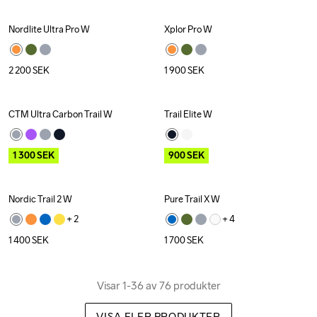
Nordlite Ultra Pro W
Xplor Pro W
2 200
SEK
1 900
SEK
CTM Ultra Carbon Trail W
Trail Elite W
Outlet
Outlet
1 300
SEK
900
SEK
Nordic Trail 2 W
Pure Trail X W
+ 
2
+ 
4
1 400
SEK
1 700
SEK
Visar 1-36 av 76 produkter
VISA FLER PRODUKTER