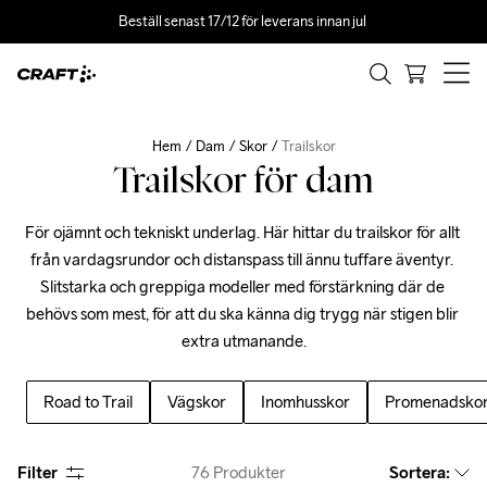
Beställ senast 17/12 för leverans innan jul 
Hem
Dam
Skor
Trailskor
Trailskor för dam
För ojämnt och tekniskt underlag. Här hittar du trailskor för allt 
från vardagsrundor och distanspass till ännu tuffare äventyr. 
Slitstarka och greppiga modeller med förstärkning där de 
behövs som mest, för att du ska känna dig trygg när stigen blir 
extra utmanande.
Road to Trail
Vägskor
Inomhusskor
Promenadsko
Filter
76
Produkter
Sortera
: