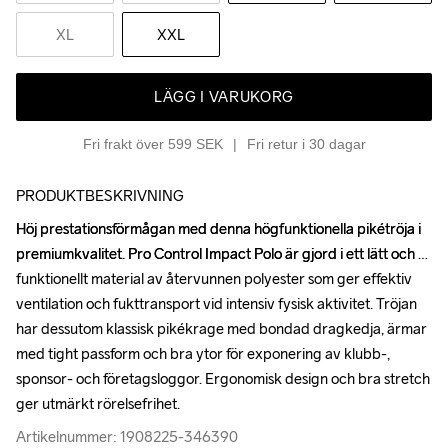
XL
XXL
LÄGG I VARUKORG
Fri frakt över 599 SEK
Fri retur i 30 dagar
PRODUKTBESKRIVNING
Höj prestationsförmågan med denna högfunktionella pikétröja i 
Höj prestationsförmågan med denna högfunktionella pikétröja i 
premiumkvalitet. Pro Control Impact Polo är gjord i ett lätt och 
premiumkvalitet. Pro Control Impact Polo är gjord i ett lätt och 
funktionellt material av återvunnen polyester som ger effektiv 
funktionellt material av återvunnen polyester som ger effektiv 
ventilation och fukttransport vid intensiv fysisk aktivitet. Tröjan 
ventilation och fukttransport vid intensiv fysisk aktivitet. Tröjan 
har dessutom klassisk pikékrage med bondad dragkedja, ärmar 
har dessutom klassisk pikékrage med bondad dragkedja, ärmar 
med tight passform och bra ytor för exponering av klubb-, 
med tight passform och bra ytor för exponering av klubb-, 
sponsor- och företagsloggor. Ergonomisk design och bra stretch 
sponsor- och företagsloggor. Ergonomisk design och bra stretch 
ger utmärkt rörelsefrihet.
ger utmärkt rörelsefrihet.
Artikelnummer: 1908225-346390
Artikelnummer: 1908225-346390