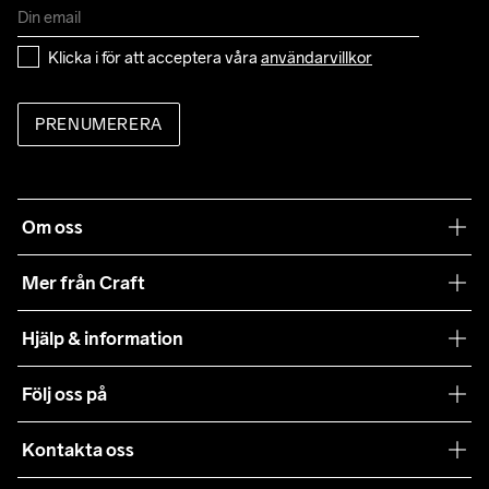
Klicka i för att acceptera våra 
användarvillkor
PRENUMERERA
Om oss
Vår filosofi
Mer från Craft
Craft Care Guide
Hjälp & information
Teamwear
Kundtjänst
Följ oss på
Hållbarhet
Våra köpvillkor
Samarbeten
Kontakta oss
Retur
Karriär
customercare@craftsportswear.com