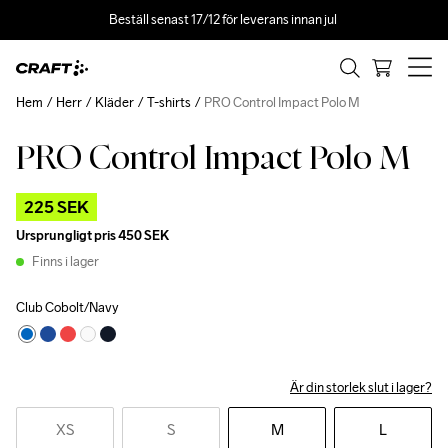
Beställ senast 17/12 för leverans innan jul 
Hem
Herr
Kläder
T-shirts
PRO Control Impact Polo M
PRO Control Impact Polo M
Outlet
225 SEK
Ursprungligt pris
450 SEK
Finns i lager
Club Cobolt/Navy
Är din storlek slut i lager?
XS
S
M
L