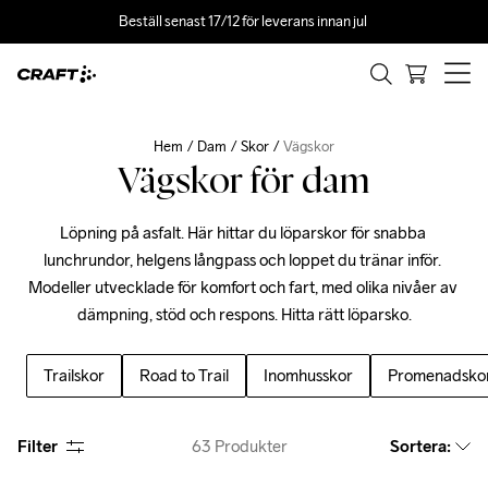
Beställ senast 17/12 för leverans innan jul 
Hem
Dam
Skor
Vägskor
Vägskor för dam
Löpning på asfalt. Här hittar du löparskor för snabba 
lunchrundor, helgens långpass och loppet du tränar inför. 
Modeller utvecklade för komfort och fart, med olika nivåer av 
dämpning, stöd och respons. Hitta rätt löparsko.
Trailskor
Road to Trail
Inomhusskor
Promenadsko
Filter
63
Produkter
Sortera
: