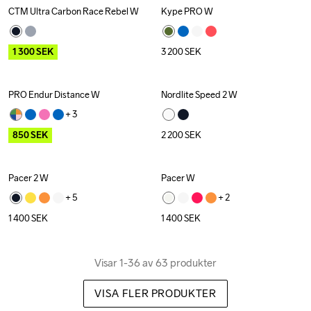
CTM Ultra Carbon Race Rebel W
Kype PRO W
Outlet
1 300
SEK
3 200
SEK
PRO Endur Distance W
Nordlite Speed 2 W
Outlet
+ 
3
850
SEK
2 200
SEK
Pacer 2 W
Pacer W
+ 
5
+ 
2
1 400
SEK
1 400
SEK
Visar 1-36 av 63 produkter
VISA FLER PRODUKTER