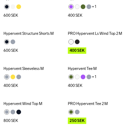
+ 
1
600
SEK
400
SEK
Hypervent Structure Shorts M
PRO Hypervent Ls Wind Top 2 M
Outlet
600
SEK
400
SEK
Hypervent Sleeveless M
Hypervent Tee M
+ 
1
400
SEK
400
SEK
Hypervent Wind Top M
PRO Hypervent Tee 2 M
Outlet
800
SEK
250
SEK