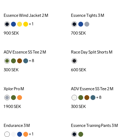
Essence Wind Jacket 2 M
Essence Tights 3 M
+ 
1
900
SEK
700
SEK
ADV Essence SS Tee 2 M
Race Day Split Shorts M
+ 
8
300
SEK
600
SEK
Xplor Pro M
ADV Essence SS Tee 2 M
+ 
8
1 900
SEK
300
SEK
Endurance 3 M
Essence Training Pants 3 M
+ 
1