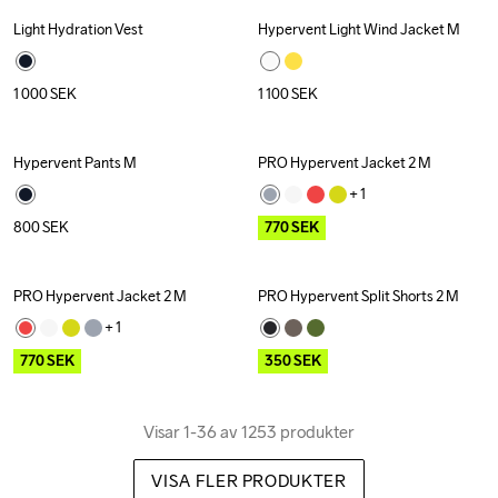
Light Hydration Vest
Hypervent Light Wind Jacket M
1 000
SEK
1 100
SEK
Hypervent Pants M
PRO Hypervent Jacket 2 M
Outlet
+ 
1
800
SEK
770
SEK
PRO Hypervent Jacket 2 M
PRO Hypervent Split Shorts 2 M
Outlet
Outlet
+ 
1
770
SEK
350
SEK
Visar 1-36 av 1253 produkter
VISA FLER PRODUKTER