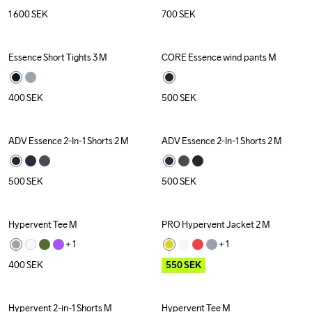
1 600
SEK
700
SEK
Essence Short Tights 3 M
CORE Essence wind pants M
400
SEK
500
SEK
ADV Essence 2-In-1 Shorts 2 M
ADV Essence 2-In-1 Shorts 2 M
500
SEK
500
SEK
Hypervent Tee M
PRO Hypervent Jacket 2 M
Outlet
+ 
1
+ 
1
400
SEK
550
SEK
Hypervent 2-in-1 Shorts M
Hypervent Tee M