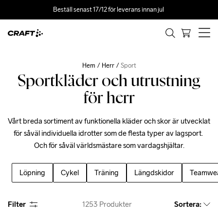
Beställ senast 17/12 för leverans innan jul 
Hem
Herr
Sport
Sportkläder och utrustning
för herr
Vårt breda sortiment av funktionella kläder och skor är utvecklat 
för såväl individuella idrotter som de flesta typer av lagsport. 
Och för såväl världsmästare som vardagshjältar.
Löpning
Cykel
Träning
Längdskidor
Teamwe
Filter
1253
Produkter
Sortera
: