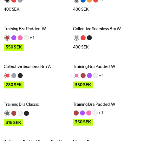
400
SEK
400
SEK
Training Bra Padded  W
Collective Seamless Bra W
Outlet
+ 
1
350
SEK
400
SEK
Collective Seamless Bra W
Training Bra Padded  W
Outlet
Outlet
+ 
1
280
SEK
350
SEK
Training Bra Classic
Training Bra Padded  W
Outlet
Outlet
+ 
1
350
SEK
315
SEK