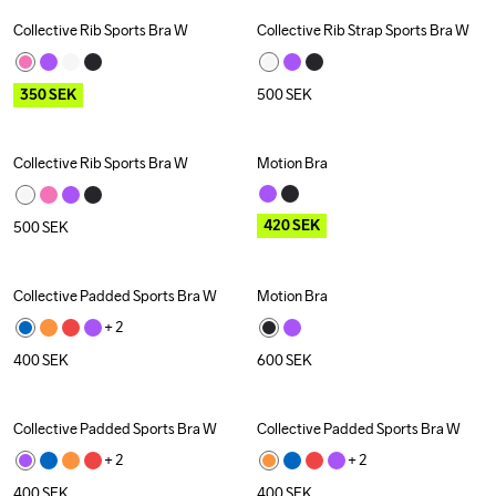
Collective Rib Sports Bra W
Collective Rib Strap Sports Bra W
Outlet
350
SEK
500
SEK
Collective Rib Sports Bra W
Motion Bra
Outlet
420
SEK
500
SEK
Collective Padded Sports Bra W
Motion Bra
+ 
2
400
SEK
600
SEK
Collective Padded Sports Bra W
Collective Padded Sports Bra W
+ 
2
+ 
2
400
SEK
400
SEK