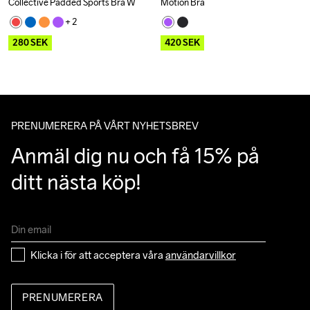
Collective Padded Sports Bra W
Motion Bra
Outlet
Outlet
+ 
2
280
SEK
420
SEK
PRENUMERERA PÅ VÅRT NYHETSBREV
Anmäl dig nu och få 15% på 
ditt nästa köp!
Klicka i för att acceptera våra 
användarvillkor
PRENUMERERA