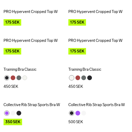
PRO Hypervent Cropped Top W
PRO Hypervent Cropped Top W
Outlet
Outlet
175
SEK
175
SEK
PRO Hypervent Cropped Top W
PRO Hypervent Cropped Top W
Outlet
Outlet
175
SEK
175
SEK
Training Bra Classic
Training Bra Classic
450
SEK
450
SEK
Collective Rib Strap Sports Bra W
Collective Rib Strap Sports Bra W
Outlet
350
SEK
500
SEK