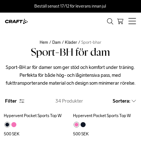
Beställ senast 17/12 för leverans innan jul 
Hem
Dam
Kläder
Sport-bhar
Sport-BH för dam
Sport-BH:ar för damer som ger stöd och komfort under träning. 
Perfekta för både hög- och lågintensiva pass, med 
fukttransporterande material och design som minimerar rörelse.
Filter
34
Produkter
Sortera
:
Hypervent Pocket Sports Top W
Hypervent Pocket Sports Top W
500
SEK
500
SEK