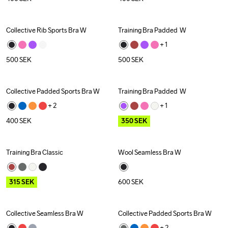
Collective Rib Sports Bra W
Training Bra Padded  W
+ 
1
500
SEK
500
SEK
Collective Padded Sports Bra W
Training Bra Padded  W
Outlet
+ 
2
+ 
1
400
SEK
350
SEK
Training Bra Classic
Wool Seamless Bra W
Outlet
315
SEK
600
SEK
Collective Seamless Bra W
Collective Padded Sports Bra W
+ 
2