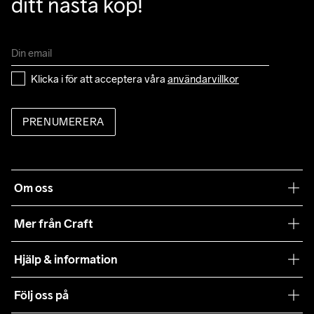
ditt nästa köp!
Klicka i för att acceptera våra 
användarvillkor
PRENUMERERA
Om oss
Vår filosofi
Mer från Craft
Craft Care Guide
Hjälp & information
Teamwear
Kundtjänst
Följ oss på
Hållbarhet
Våra köpvillkor