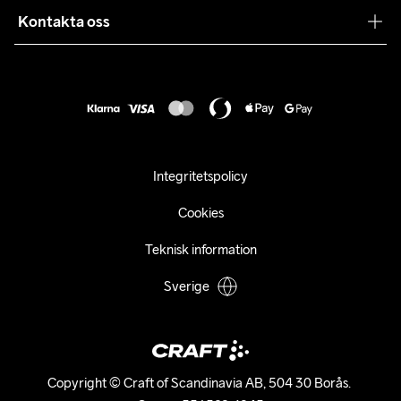
Samarbeten
Kontakta oss
Retur
Karriär
customercare@craftsportswear.com
Frakt & Leverans
Press
+46 (0) 33 722 32 10
FAQ
Tillgänglighets­redogörelse
Ångra ditt köp
Integritetspolicy
Cookies
Teknisk information
Sverige
Copyright © Craft of Scandinavia AB, 504 30 Borås. 
