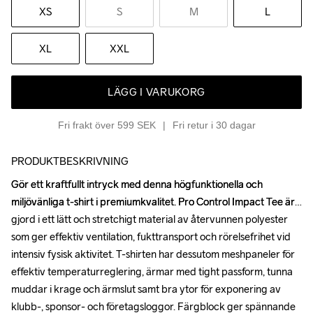
XS
S
M
L
XL
XXL
LÄGG I VARUKORG
Fri frakt över 599 SEK
Fri retur i 30 dagar
PRODUKTBESKRIVNING
Gör ett kraftfullt intryck med denna högfunktionella och 
Gör ett kraftfullt intryck med denna högfunktionella och 
miljövänliga t-shirt i premiumkvalitet. Pro Control Impact Tee är 
miljövänliga t-shirt i premiumkvalitet. Pro Control Impact Tee är 
gjord i ett lätt och stretchigt material av återvunnen polyester 
gjord i ett lätt och stretchigt material av återvunnen polyester 
som ger effektiv ventilation, fukttransport och rörelsefrihet vid 
som ger effektiv ventilation, fukttransport och rörelsefrihet vid 
intensiv fysisk aktivitet. T-shirten har dessutom meshpaneler för 
intensiv fysisk aktivitet. T-shirten har dessutom meshpaneler för 
effektiv temperaturreglering, ärmar med tight passform, tunna 
effektiv temperaturreglering, ärmar med tight passform, tunna 
muddar i krage och ärmslut samt bra ytor för exponering av 
muddar i krage och ärmslut samt bra ytor för exponering av 
klubb-, sponsor- och företagsloggor. Färgblock ger spännande 
klubb-, sponsor- och företagsloggor. Färgblock ger spännande 