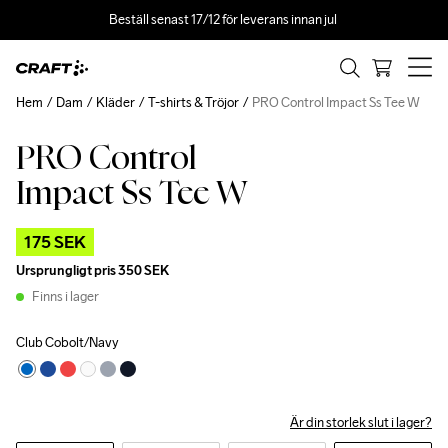
Beställ senast 17/12 för leverans innan jul 
Hem
Dam
Kläder
T-shirts & Tröjor
PRO Control Impact Ss Tee W
PRO Control
Outlet
Impact Ss Tee W
175 SEK
Ursprungligt pris
350 SEK
Finns i lager
Club Cobolt/Navy
Är din storlek slut i lager?