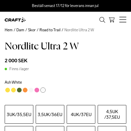
Beställ senast 17/12 för leverans innan jul 
Hem
Dam
Skor
Road to Trail
Nordlite Ultra 2 W
Nordlite Ultra 2 W
2 000 SEK
Finns i lager
Ash White
4,5UK
3UK
/35,5EU
3,5UK
/36EU
4UK
/37EU
/37,5EU