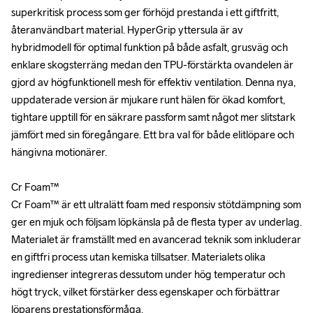
superkritisk process som ger förhöjd prestanda i ett giftfritt, 
superkritisk process som ger förhöjd prestanda i ett giftfritt, 
återanvändbart material. HyperGrip yttersula är av 
återanvändbart material. HyperGrip yttersula är av 
hybridmodell för optimal funktion på både asfalt, grusväg och 
hybridmodell för optimal funktion på både asfalt, grusväg och 
enklare skogsterräng medan den TPU-förstärkta ovandelen är 
enklare skogsterräng medan den TPU-förstärkta ovandelen är 
gjord av högfunktionell mesh för effektiv ventilation. Denna nya, 
gjord av högfunktionell mesh för effektiv ventilation. Denna nya, 
uppdaterade version är mjukare runt hälen för ökad komfort, 
uppdaterade version är mjukare runt hälen för ökad komfort, 
tightare upptill för en säkrare passform samt något mer slitstark 
tightare upptill för en säkrare passform samt något mer slitstark 
jämfört med sin föregångare. Ett bra val för både elitlöpare och 
jämfört med sin föregångare. Ett bra val för både elitlöpare och 
hängivna motionärer.

hängivna motionärer.

Cr Foam™

Cr Foam™

Cr Foam™ är ett ultralätt foam med responsiv stötdämpning som 
Cr Foam™ är ett ultralätt foam med responsiv stötdämpning som 
ger en mjuk och följsam löpkänsla på de flesta typer av underlag. 
ger en mjuk och följsam löpkänsla på de flesta typer av underlag. 
Materialet är framställt med en avancerad teknik som inkluderar 
Materialet är framställt med en avancerad teknik som inkluderar 
en giftfri process utan kemiska tillsatser. Materialets olika 
en giftfri process utan kemiska tillsatser. Materialets olika 
ingredienser integreras dessutom under hög temperatur och 
ingredienser integreras dessutom under hög temperatur och 
högt tryck, vilket förstärker dess egenskaper och förbättrar 
högt tryck, vilket förstärker dess egenskaper och förbättrar 
löparens prestationsförmåga. 

löparens prestationsförmåga. 
