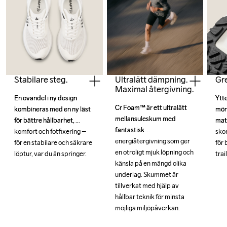
Stabilare steg.
Gre
Ultralätt dämpning.
Maximal återgivning.
En ovandel i ny design 
En ovandel i ny design 
Ytte
Ytte
Cr Foam™ är ett ultralätt 
Cr Foam™ är ett ultralätt 
kombineras med en ny läst 
kombineras med en ny läst 
möns
möns
mellansuleskum med 
mellansuleskum med 
för bättre hållbarhet, 
för bättre hållbarhet, 
mate
mate
fantastisk 
fantastisk 
komfort och fotfixering – 
komfort och fotfixering – 
skon
skon
energiåtergivning som ger 
energiåtergivning som ger 
för en stabilare och säkrare 
för en stabilare och säkrare 
för 
för 
en otroligt mjuk löpning och 
en otroligt mjuk löpning och 
löptur, var du än springer.
löptur, var du än springer.
trai
trai
känsla på en mängd olika 
känsla på en mängd olika 
underlag. Skummet är 
underlag. Skummet är 
tillverkat med hjälp av 
tillverkat med hjälp av 
hållbar teknik för minsta 
hållbar teknik för minsta 
möjliga miljöpåverkan.
möjliga miljöpåverkan.