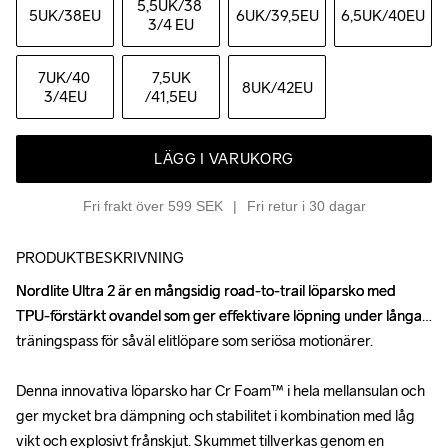
5,5UK
/38 
5UK
/38EU
6UK
/39,5EU
6,5UK
/40EU
3/4 EU
7UK
/40 
7,5UK
8UK
/42EU
3/4EU
/41,5EU
LÄGG I VARUKORG
Fri frakt över 599 SEK
Fri retur i 30 dagar
PRODUKTBESKRIVNING
Nordlite Ultra 2 är en mångsidig road-to-trail löparsko med 
Nordlite Ultra 2 är en mångsidig road-to-trail löparsko med 
TPU-förstärkt ovandel som ger effektivare löpning under långa 
TPU-förstärkt ovandel som ger effektivare löpning under långa 
träningspass för såväl elitlöpare som seriösa motionärer.

träningspass för såväl elitlöpare som seriösa motionärer.

Denna innovativa löparsko har Cr Foam™ i hela mellansulan och 
Denna innovativa löparsko har Cr Foam™ i hela mellansulan och 
ger mycket bra dämpning och stabilitet i kombination med låg 
ger mycket bra dämpning och stabilitet i kombination med låg 
vikt och explosivt frånskjut. Skummet tillverkas genom en 
vikt och explosivt frånskjut. Skummet tillverkas genom en 