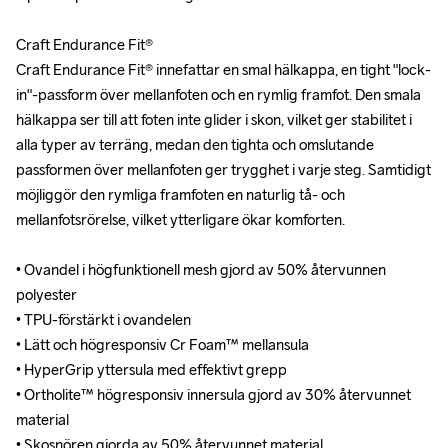
Craft Endurance Fit®

Craft Endurance Fit®

Craft Endurance Fit® innefattar en smal hälkappa, en tight "lock-
Craft Endurance Fit® innefattar en smal hälkappa, en tight "lock-
in"-passform över mellanfoten och en rymlig framfot. Den smala 
in"-passform över mellanfoten och en rymlig framfot. Den smala 
hälkappa ser till att foten inte glider i skon, vilket ger stabilitet i 
hälkappa ser till att foten inte glider i skon, vilket ger stabilitet i 
alla typer av terräng, medan den tighta och omslutande 
alla typer av terräng, medan den tighta och omslutande 
passformen över mellanfoten ger trygghet i varje steg. Samtidigt 
passformen över mellanfoten ger trygghet i varje steg. Samtidigt 
möjliggör den rymliga framfoten en naturlig tå- och 
möjliggör den rymliga framfoten en naturlig tå- och 
mellanfotsrörelse, vilket ytterligare ökar komforten.

mellanfotsrörelse, vilket ytterligare ökar komforten.

• Ovandel i högfunktionell mesh gjord av 50% återvunnen 
• Ovandel i högfunktionell mesh gjord av 50% återvunnen 
polyester

polyester

• TPU-förstärkt i ovandelen

• TPU-förstärkt i ovandelen

• Lätt och högresponsiv Cr Foam™ mellansula

• Lätt och högresponsiv Cr Foam™ mellansula

• HyperGrip yttersula med effektivt grepp 

• HyperGrip yttersula med effektivt grepp 

• Ortholite™ högresponsiv innersula gjord av 30% återvunnet 
• Ortholite™ högresponsiv innersula gjord av 30% återvunnet 
material

material

• Skosnören gjorda av 50% återvunnet material

• Skosnören gjorda av 50% återvunnet material
