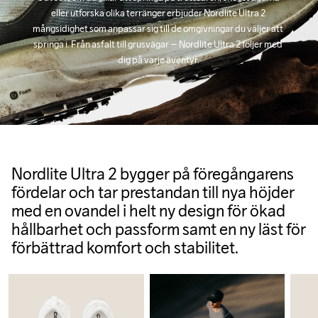
eller utforska olika terränger erbjuder Nordlite Ultra 2 
mångsidighet som anpassar sig till de omgivningar du väljer att 
springa i. Från asfalt till grusvägar – Nordlite Ultra 2 följer med 
dig på varje äventyr.
Nordlite Ultra 2 bygger på föregångarens
fördelar och tar prestandan till nya höjder
med en ovandel i helt ny design för ökad
hållbarhet och passform samt en ny läst för
förbättrad komfort och stabilitet.