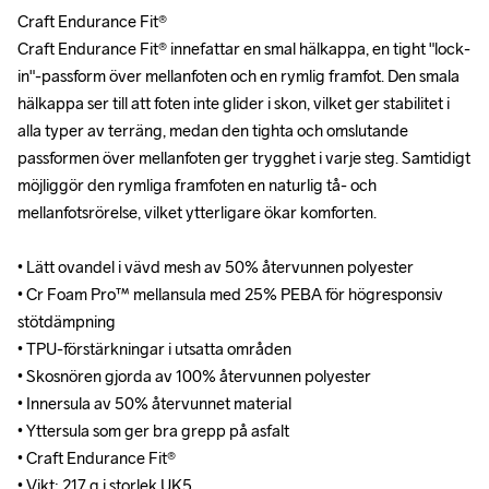
Craft Endurance Fit®

Craft Endurance Fit®

Craft Endurance Fit® innefattar en smal hälkappa, en tight "lock-
Craft Endurance Fit® innefattar en smal hälkappa, en tight "lock-
in"-passform över mellanfoten och en rymlig framfot. Den smala 
in"-passform över mellanfoten och en rymlig framfot. Den smala 
hälkappa ser till att foten inte glider i skon, vilket ger stabilitet i 
hälkappa ser till att foten inte glider i skon, vilket ger stabilitet i 
alla typer av terräng, medan den tighta och omslutande 
alla typer av terräng, medan den tighta och omslutande 
passformen över mellanfoten ger trygghet i varje steg. Samtidigt 
passformen över mellanfoten ger trygghet i varje steg. Samtidigt 
möjliggör den rymliga framfoten en naturlig tå- och 
möjliggör den rymliga framfoten en naturlig tå- och 
mellanfotsrörelse, vilket ytterligare ökar komforten.

mellanfotsrörelse, vilket ytterligare ökar komforten.

• Lätt ovandel i vävd mesh av 50% återvunnen polyester

• Lätt ovandel i vävd mesh av 50% återvunnen polyester

• Cr Foam Pro™ mellansula med 25% PEBA för högresponsiv 
• Cr Foam Pro™ mellansula med 25% PEBA för högresponsiv 
stötdämpning

stötdämpning

• TPU-förstärkningar i utsatta områden

• TPU-förstärkningar i utsatta områden

• Skosnören gjorda av 100% återvunnen polyester

• Skosnören gjorda av 100% återvunnen polyester

• Innersula av 50% återvunnet material

• Innersula av 50% återvunnet material

• Yttersula som ger bra grepp på asfalt

• Yttersula som ger bra grepp på asfalt

• Craft Endurance Fit® 

• Craft Endurance Fit® 

• Vikt: 217 g i storlek UK5

• Vikt: 217 g i storlek UK5
