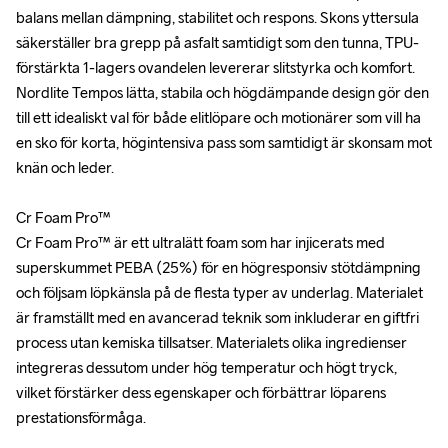
balans mellan dämpning, stabilitet och respons. Skons yttersula 
balans mellan dämpning, stabilitet och respons. Skons yttersula 
säkerställer bra grepp på asfalt samtidigt som den tunna, TPU-
säkerställer bra grepp på asfalt samtidigt som den tunna, TPU-
förstärkta 1-lagers ovandelen levererar slitstyrka och komfort. 
förstärkta 1-lagers ovandelen levererar slitstyrka och komfort. 
Nordlite Tempos lätta, stabila och högdämpande design gör den 
Nordlite Tempos lätta, stabila och högdämpande design gör den 
till ett idealiskt val för både elitlöpare och motionärer som vill ha 
till ett idealiskt val för både elitlöpare och motionärer som vill ha 
en sko för korta, högintensiva pass som samtidigt är skonsam mot 
en sko för korta, högintensiva pass som samtidigt är skonsam mot 
knän och leder.

knän och leder.

Cr Foam Pro™ 

Cr Foam Pro™ 

Cr Foam Pro™ är ett ultralätt foam som har injicerats med 
Cr Foam Pro™ är ett ultralätt foam som har injicerats med 
superskummet PEBA (25%) för en högresponsiv stötdämpning 
superskummet PEBA (25%) för en högresponsiv stötdämpning 
och följsam löpkänsla på de flesta typer av underlag. Materialet 
och följsam löpkänsla på de flesta typer av underlag. Materialet 
är framställt med en avancerad teknik som inkluderar en giftfri 
är framställt med en avancerad teknik som inkluderar en giftfri 
process utan kemiska tillsatser. Materialets olika ingredienser 
process utan kemiska tillsatser. Materialets olika ingredienser 
integreras dessutom under hög temperatur och högt tryck, 
integreras dessutom under hög temperatur och högt tryck, 
vilket förstärker dess egenskaper och förbättrar löparens 
vilket förstärker dess egenskaper och förbättrar löparens 
prestationsförmåga.

prestationsförmåga.
