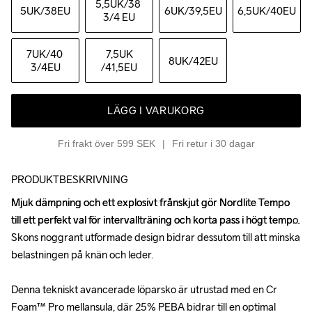
5,5UK
/38 
5UK
/38EU
6UK
/39,5EU
6,5UK
/40EU
3/4 EU
7UK
/40 
7,5UK
8UK
/42EU
3/4EU
/41,5EU
LÄGG I VARUKORG
Fri frakt över 599 SEK
Fri retur i 30 dagar
PRODUKTBESKRIVNING
Mjuk dämpning och ett explosivt frånskjut gör Nordlite Tempo 
Mjuk dämpning och ett explosivt frånskjut gör Nordlite Tempo 
till ett perfekt val för intervallträning och korta pass i högt tempo. 
till ett perfekt val för intervallträning och korta pass i högt tempo. 
Skons noggrant utformade design bidrar dessutom till att minska 
Skons noggrant utformade design bidrar dessutom till att minska 
belastningen på knän och leder.

belastningen på knän och leder.

Denna tekniskt avancerade löparsko är utrustad med en Cr 
Denna tekniskt avancerade löparsko är utrustad med en Cr 
Foam™ Pro mellansula, där 25% PEBA bidrar till en optimal 
Foam™ Pro mellansula, där 25% PEBA bidrar till en optimal 