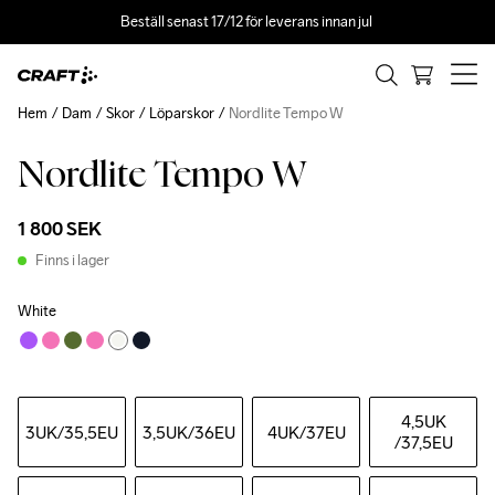
Beställ senast 17/12 för leverans innan jul 
Hem
Dam
Skor
Löparskor
Nordlite Tempo W
Nordlite Tempo W
1 800 SEK
Finns i lager
White
4,5UK
3UK
/35,5EU
3,5UK
/36EU
4UK
/37EU
/37,5EU