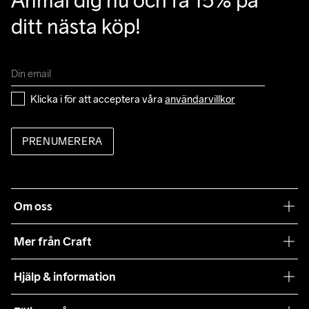
Anmäl dig nu och få 15% på 
80% Polyester Recycled
ditt nästa köp!
Klicka i för att acceptera våra 
användarvillkor
PRENUMERERA
Om oss
Vår filosofi
Mer från Craft
Craft Care Guide
Hjälp & information
Teamwear
Kundtjänst