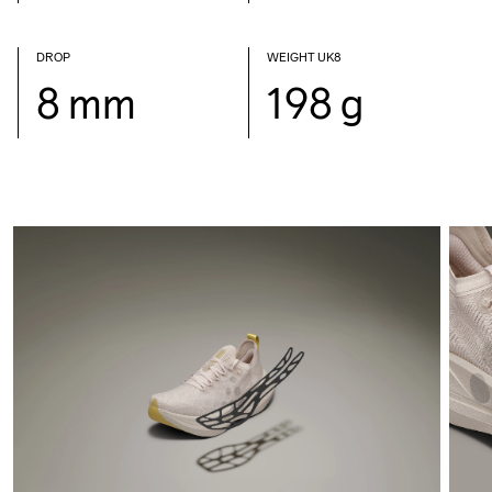
DROP
WEIGHT UK8
8 mm
198 g