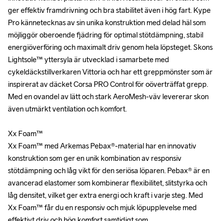
ger effektiv framdrivning och bra stabilitet även i hög fart. Kype 
ger effektiv framdrivning och bra stabilitet även i hög fart. Kype 
Pro kännetecknas av sin unika konstruktion med delad häl som 
Pro kännetecknas av sin unika konstruktion med delad häl som 
möjliggör oberoende fjädring för optimal stötdämpning, stabil 
möjliggör oberoende fjädring för optimal stötdämpning, stabil 
energiöverföring och maximalt driv genom hela löpsteget. Skons 
energiöverföring och maximalt driv genom hela löpsteget. Skons 
Lightsole™ yttersyla är utvecklad i samarbete med 
Lightsole™ yttersyla är utvecklad i samarbete med 
cykeldäckstillverkaren Vittoria och har ett greppmönster som är 
cykeldäckstillverkaren Vittoria och har ett greppmönster som är 
inspirerat av däcket Corsa PRO Control för oöverträffat grepp. 
inspirerat av däcket Corsa PRO Control för oöverträffat grepp. 
Med en ovandel av lätt och stark AeroMesh-väv levererar skon 
Med en ovandel av lätt och stark AeroMesh-väv levererar skon 
även utmärkt ventilation och komfort.

även utmärkt ventilation och komfort.

Xx Foam™

Xx Foam™

Xx Foam™ med Arkemas Pebax®-material har en innovativ 
Xx Foam™ med Arkemas Pebax®-material har en innovativ 
konstruktion som ger en unik kombination av responsiv 
konstruktion som ger en unik kombination av responsiv 
stötdämpning och låg vikt för den seriösa löparen. Pebax® är en 
stötdämpning och låg vikt för den seriösa löparen. Pebax® är en 
avancerad elastomer som kombinerar flexibilitet, slitstyrka och 
avancerad elastomer som kombinerar flexibilitet, slitstyrka och 
låg densitet, vilket ger extra energi och kraft i varje steg. Med 
låg densitet, vilket ger extra energi och kraft i varje steg. Med 
Xx Foam™ får du en responsiv och mjuk löpupplevelse med 
Xx Foam™ får du en responsiv och mjuk löpupplevelse med 
effektivt driv och hög komfort samtidigt som 
effektivt driv och hög komfort samtidigt som 