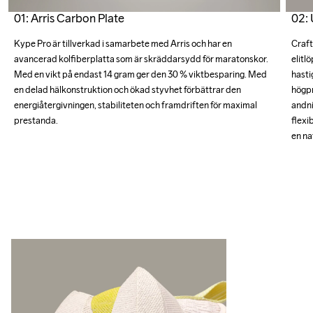
01: Arris Carbon Plate
02: 
Kype Pro är tillverkad i samarbete med Arris och har en 
Craft
avancerad kolfiberplatta som är skräddarsydd för maratonskor. 
elitl
Med en vikt på endast 14 gram ger den 30 % viktbesparing. Med 
hasti
en delad hälkonstruktion och ökad styvhet förbättrar den 
högpr
energiåtergivningen, stabiliteten och framdriften för maximal 
andni
prestanda.
flexi
en na