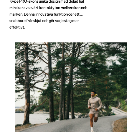
Kype PRO-skons unika design med delad häl 
Kype PRO-skons unika design med delad häl 
minskar avsevärt kontaktytan mellan skon och 
minskar avsevärt kontaktytan mellan skon och 
marken. Denna innovativa funktion ger ett 
marken. Denna innovativa funktion ger ett 
snabbare frånskjut och gör varje steg mer 
snabbare frånskjut och gör varje steg mer 
effektivt. 
effektivt. 