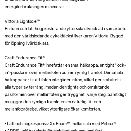
energiförbrukningen minimeras.

energiförbrukningen minimeras.

Vittoria Lightsole™ 

Vittoria Lightsole™ 

En tunn och lätt högpresterande yttersula utvecklad i samarbete 
En tunn och lätt högpresterande yttersula utvecklad i samarbete 
med den världsledande cykeldäckstillverkaren Vittoria. Byggd 
med den världsledande cykeldäckstillverkaren Vittoria. Byggd 
för löpning i världsklass.

för löpning i världsklass.

Craft Endurance Fit®

Craft Endurance Fit®

Craft Endurance Fit® innefattar en smal hälkappa, en tight "lock-
Craft Endurance Fit® innefattar en smal hälkappa, en tight "lock-
in"-passform över mellanfoten och en rymlig framfot. Den smala 
in"-passform över mellanfoten och en rymlig framfot. Den smala 
hälkappa ser till att foten inte glider i skon, vilket ger stabilitet i 
hälkappa ser till att foten inte glider i skon, vilket ger stabilitet i 
alla typer av terräng, medan den tighta och omslutande 
alla typer av terräng, medan den tighta och omslutande 
passformen över mellanfoten ger trygghet i varje steg. Samtidigt 
passformen över mellanfoten ger trygghet i varje steg. Samtidigt 
möjliggör den rymliga framfoten en naturlig tå- och 
möjliggör den rymliga framfoten en naturlig tå- och 
mellanfotsrörelse, vilket ytterligare ökar komforten.

mellanfotsrörelse, vilket ytterligare ökar komforten.

• Lätt och högresponsiv Xx Foam™ mellansula med Pebax®

• Lätt och högresponsiv Xx Foam™ mellansula med Pebax®

• ARRIS kolfiberplatta för stabilitet och maximal fart

• ARRIS kolfiberplatta för stabilitet och maximal fart
