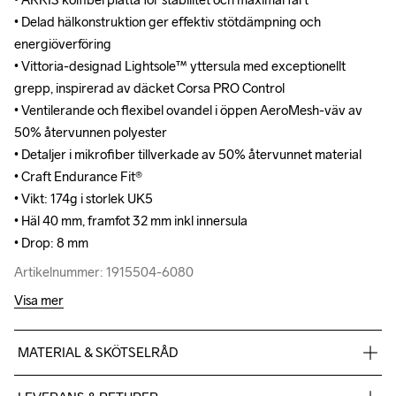
• Delad hälkonstruktion ger effektiv stötdämpning och 
• Delad hälkonstruktion ger effektiv stötdämpning och 
energiöverföring

energiöverföring

• Vittoria-designad Lightsole™ yttersula med exceptionellt 
• Vittoria-designad Lightsole™ yttersula med exceptionellt 
grepp, inspirerad av däcket Corsa PRO Control

grepp, inspirerad av däcket Corsa PRO Control

• Ventilerande och flexibel ovandel i öppen AeroMesh-väv av 
• Ventilerande och flexibel ovandel i öppen AeroMesh-väv av 
50% återvunnen polyester

50% återvunnen polyester

• Detaljer i mikrofiber tillverkade av 50% återvunnet material

• Detaljer i mikrofiber tillverkade av 50% återvunnet material

• Craft Endurance Fit® 

• Craft Endurance Fit® 

• Vikt: 174g i storlek UK5

• Vikt: 174g i storlek UK5

• Häl 40 mm, framfot 32 mm inkl innersula

• Häl 40 mm, framfot 32 mm inkl innersula

• Drop: 8 mm
• Drop: 8 mm
Artikelnummer: 1915504-6080
Artikelnummer: 1915504-6080
Visa mer
MATERIAL & SKÖTSELRÅD
Upper
