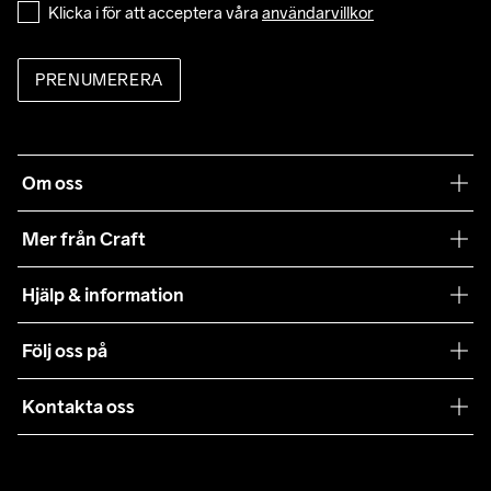
Klicka i för att acceptera våra 
användarvillkor
PRENUMERERA
Om oss
Vår filosofi
Mer från Craft
Craft Care Guide
Hjälp & information
Teamwear
Kundtjänst
Följ oss på
Hållbarhet
Våra köpvillkor
Samarbeten
Kontakta oss
Retur
Karriär
customercare@craftsportswear.com
Frakt & Leverans
Press
+46 (0) 33 722 32 10