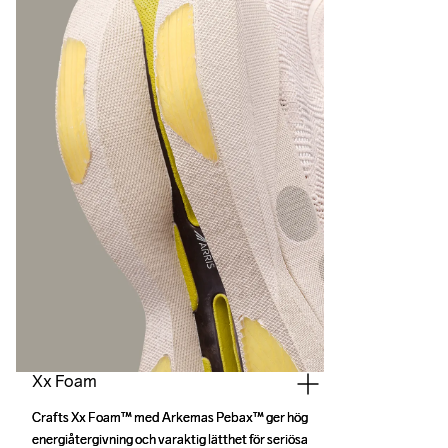
Xx Foam
Crafts Xx Foam™ med Arkemas Pebax™ ger hög 
Crafts Xx Foam™ med Arkemas Pebax™ ger hög 
energiåtergivning och varaktig lätthet för seriösa 
energiåtergivning och varaktig lätthet för seriösa 