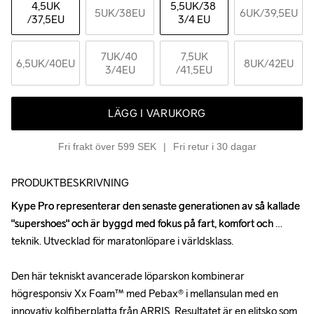
4,5UK
5,5UK
/38 
5UK
/38EU
6UK
/39,5EU
/37,5EU
3/4 EU
7UK
/40 
7,5UK
6,5UK
/40EU
8UK
/42EU
3/4EU
/41,5EU
LÄGG I VARUKORG
Fri frakt över 599 SEK
Fri retur i 30 dagar
PRODUKTBESKRIVNING
Kype Pro representerar den senaste generationen av så kallade 
Kype Pro representerar den senaste generationen av så kallade 
"supershoes" och är byggd med fokus på fart, komfort och 
"supershoes" och är byggd med fokus på fart, komfort och 
teknik. Utvecklad för maratonlöpare i världsklass.

teknik. Utvecklad för maratonlöpare i världsklass.

Den här tekniskt avancerade löparskon kombinerar 
Den här tekniskt avancerade löparskon kombinerar 
högresponsiv Xx Foam™ med Pebax® i mellansulan med en 
högresponsiv Xx Foam™ med Pebax® i mellansulan med en 
innovativ kolfiberplatta från ARRIS. Resultatet är en elitsko som 
innovativ kolfiberplatta från ARRIS. Resultatet är en elitsko som 