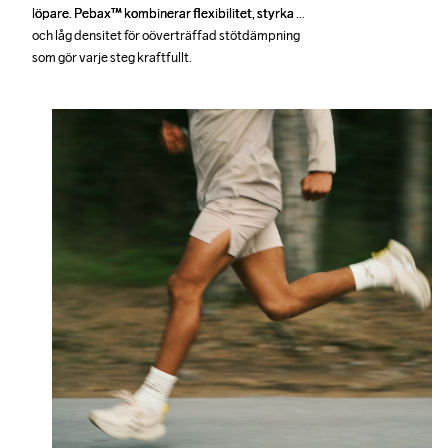
löpare. Pebax™ kombinerar flexibilitet, styrka 
löpare. Pebax™ kombinerar flexibilitet, styrka 
och låg densitet för oöverträffad stötdämpning 
och låg densitet för oöverträffad stötdämpning 
som gör varje steg kraftfullt.
som gör varje steg kraftfullt.