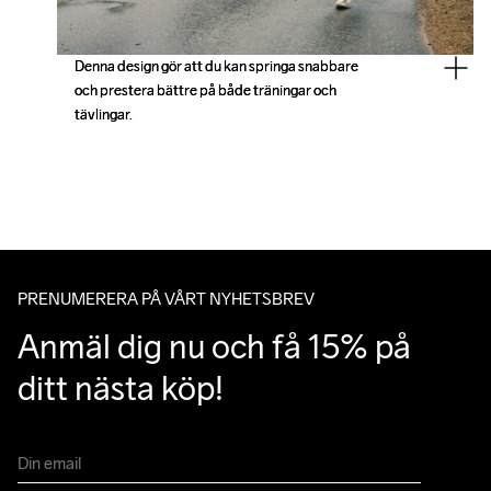
Denna design gör att du kan springa snabbare 
Denna design gör att du kan springa snabbare 
och prestera bättre på både träningar och 
och prestera bättre på både träningar och 
tävlingar.
tävlingar.
PRENUMERERA PÅ VÅRT NYHETSBREV
Anmäl dig nu och få 15% på 
ditt nästa köp!