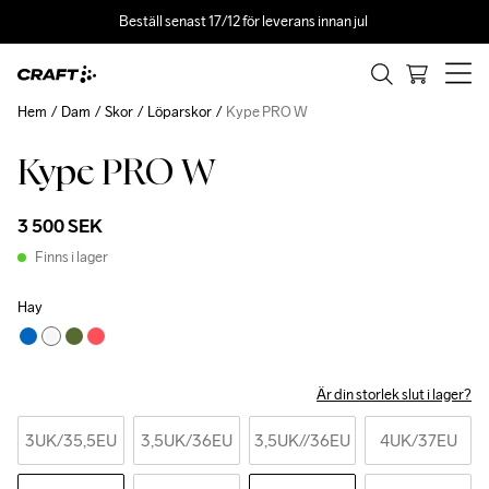
Beställ senast 17/12 för leverans innan jul 
Hem
Dam
Skor
Löparskor
Kype PRO W
Kype PRO W
3 500 SEK
Finns i lager
Hay
Är din storlek slut i lager?
3UK
/35,5EU
3,5UK
/36EU
3,5UK
//36EU
4UK
/37EU