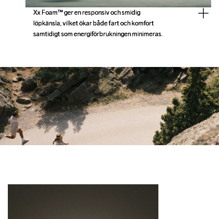
Xx Foam™ ger en responsiv och smidig 
Xx Foam™ ger en responsiv och smidig 
löpkänsla, vilket ökar både fart och komfort 
löpkänsla, vilket ökar både fart och komfort 
samtidigt som energiförbrukningen minimeras.
samtidigt som energiförbrukningen minimeras.