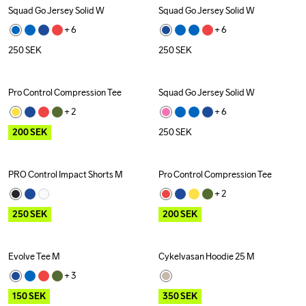
Squad Go Jersey Solid W
Squad Go Jersey Solid W
+ 
6
+ 
6
250
SEK
250
SEK
Pro Control Compression Tee
Squad Go Jersey Solid W
Outlet
+ 
2
+ 
6
200
SEK
250
SEK
PRO Control Impact Shorts M
Pro Control Compression Tee
Outlet
Outlet
+ 
2
250
SEK
200
SEK
Evolve Tee M
Cykelvasan Hoodie 25 M
Outlet
Outlet
+ 
3
150
SEK
350
SEK