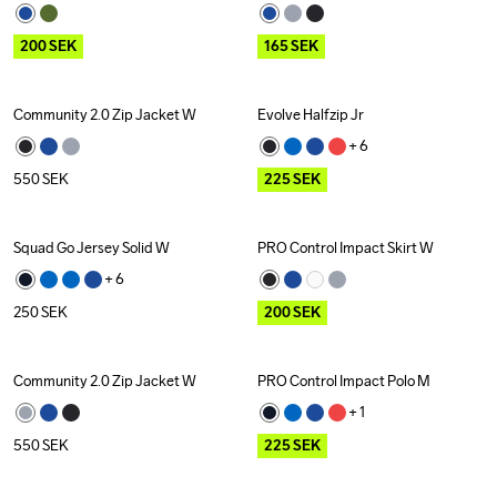
200
SEK
165
SEK
Community 2.0 Zip Jacket W
Evolve Halfzip Jr
Outlet
+ 
6
550
SEK
225
SEK
Squad Go Jersey Solid W
PRO Control Impact Skirt W
Outlet
+ 
6
250
SEK
200
SEK
Community 2.0 Zip Jacket W
PRO Control Impact Polo M
Outlet
+ 
1
550
SEK
225
SEK