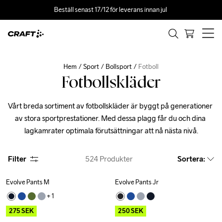
Beställ senast 17/12 för leverans innan jul 
Hem
Sport
Bollsport
Fotboll
Fotbollskläder
Vårt breda sortiment av fotbollskläder är byggt på generationer 
av stora sportprestationer. Med dessa plagg får du och dina 
lagkamrater optimala förutsättningar att nå nästa nivå.
Filter
524
Produkter
Sortera
:
Evolve Pants M
Evolve Pants Jr
Outlet
Outlet
+ 
1
275
SEK
250
SEK