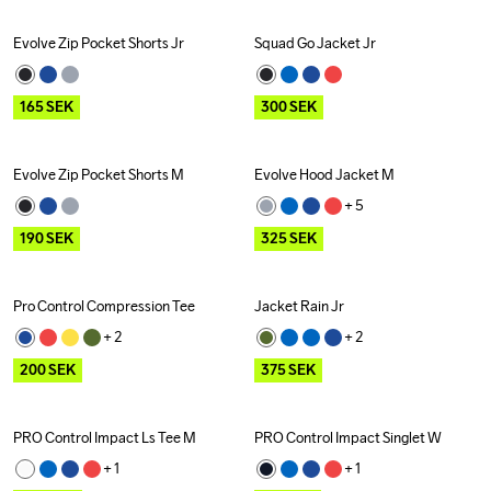
Evolve Zip Pocket Shorts Jr
Squad Go Jacket Jr
Outlet
Outlet
165
SEK
300
SEK
Evolve Zip Pocket Shorts M
Evolve Hood Jacket M
Outlet
Outlet
+ 
5
190
SEK
325
SEK
Pro Control Compression Tee
Jacket Rain Jr
Outlet
Outlet
+ 
2
+ 
2
200
SEK
375
SEK
PRO Control Impact Ls Tee M
PRO Control Impact Singlet W
Outlet
Recycled
Outlet
+ 
1
+ 
1