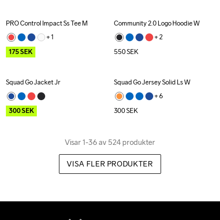
PRO Control Impact Ss Tee M
Community 2.0 Logo Hoodie W
Outlet
+ 
1
+ 
2
175
SEK
550
SEK
Squad Go Jacket Jr
Squad Go Jersey Solid Ls W
Outlet
+ 
6
300
SEK
300
SEK
Visar 1-36 av 524 produkter
VISA FLER PRODUKTER