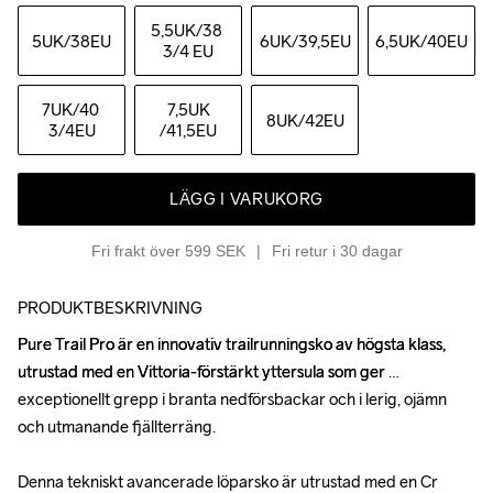
5,5UK
/38 
5UK
/38EU
6UK
/39,5EU
6,5UK
/40EU
3/4 EU
7UK
/40 
7,5UK
8UK
/42EU
3/4EU
/41,5EU
LÄGG I VARUKORG
Fri frakt över 599 SEK
Fri retur i 30 dagar
PRODUKTBESKRIVNING
Pure Trail Pro är en innovativ trailrunningsko av högsta klass, 
Pure Trail Pro är en innovativ trailrunningsko av högsta klass, 
utrustad med en Vittoria-förstärkt yttersula som ger 
utrustad med en Vittoria-förstärkt yttersula som ger 
exceptionellt grepp i branta nedförsbackar och i lerig, ojämn 
exceptionellt grepp i branta nedförsbackar och i lerig, ojämn 
och utmanande fjällterräng.

och utmanande fjällterräng.

Denna tekniskt avancerade löparsko är utrustad med en Cr 
Denna tekniskt avancerade löparsko är utrustad med en Cr 