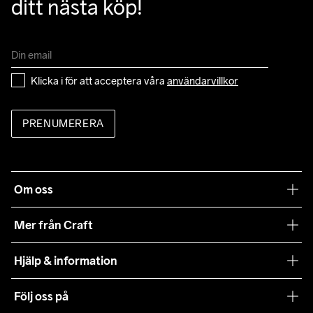
ditt nästa köp!
Klicka i för att acceptera våra 
användarvillkor
PRENUMERERA
Om oss
Vår filosofi
Mer från Craft
Craft Care Guide
Hjälp & information
Teamwear
Kundtjänst
Följ oss på
Hållbarhet
Våra köpvillkor