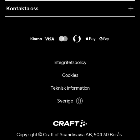
Samarbeten
Kontakta oss
Retur
Karriär
customercare@craftsportswear.com
Frakt & Leverans
Press
+46 (0) 33 722 32 10
FAQ
Tillgänglighets­redogörelse
Ångra ditt köp
Integritetspolicy
Cookies
Teknisk information
Sverige
Copyright © Craft of Scandinavia AB, 504 30 Borås. 
