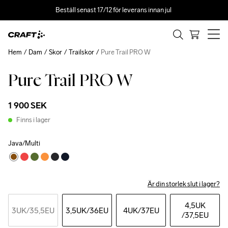
Beställ senast 17/12 för leverans innan jul 
Hem
Dam
Skor
Trailskor
Pure Trail PRO W
Pure Trail PRO W
1 900 SEK
Finns i lager
Java/Multi
Är din storlek slut i lager?
4,5UK
3UK
/35,5EU
3,5UK
/36EU
4UK
/37EU
/37,5EU