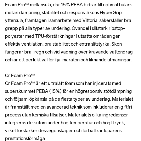
Foam Pro™ mellansula, där 15% PEBA bidrar till optimal balans 
Foam Pro™ mellansula, där 15% PEBA bidrar till optimal balans 
mellan dämpning, stabilitet och respons. Skons HyperGrip 
mellan dämpning, stabilitet och respons. Skons HyperGrip 
yttersula, framtagen i samarbete med Vittoria, säkerställer bra 
yttersula, framtagen i samarbete med Vittoria, säkerställer bra 
grepp på alla typer av underlag. Ovandel i slitstark ripstop-
grepp på alla typer av underlag. Ovandel i slitstark ripstop-
polyester med TPU-förstärkningar i utsatta områden ger 
polyester med TPU-förstärkningar i utsatta områden ger 
effektiv ventilation, bra stabilitet och extra slitstyrka. Skon 
effektiv ventilation, bra stabilitet och extra slitstyrka. Skon 
fungerar bra i regn och vid vadning över krävande vattendrag 
fungerar bra i regn och vid vadning över krävande vattendrag 
och är ett perfekt val för fjällmaraton och liknande utmaningar.

och är ett perfekt val för fjällmaraton och liknande utmaningar.

Cr Foam Pro™ 

Cr Foam Pro™ 

Cr Foam Pro™ är ett ultralätt foam som har injicerats med 
Cr Foam Pro™ är ett ultralätt foam som har injicerats med 
superskummet PEBA (15%) för en högresponsiv stötdämpning 
superskummet PEBA (15%) för en högresponsiv stötdämpning 
och följsam löpkänsla på de flesta typer av underlag. Materialet 
och följsam löpkänsla på de flesta typer av underlag. Materialet 
är framställt med en avancerad teknik som inkluderar en giftfri 
är framställt med en avancerad teknik som inkluderar en giftfri 
process utan kemiska tillsatser. Materialets olika ingredienser 
process utan kemiska tillsatser. Materialets olika ingredienser 
integreras dessutom under hög temperatur och högt tryck, 
integreras dessutom under hög temperatur och högt tryck, 
vilket förstärker dess egenskaper och förbättrar löparens 
vilket förstärker dess egenskaper och förbättrar löparens 
prestationsförmåga.

prestationsförmåga.
