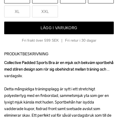
XL
XXL
LÄGG I VARUKORG
Fri frakt över 599 SEK
Fri retur i 30 dagar
PRODUKTBESKRIVNING
Collective Padded Sports Bra är en mjuk och bekväm sportbehå 
Collective Padded Sports Bra är en mjuk och bekväm sportbehå 
med stilren design som rör sig obehindrat mellan träning och 
med stilren design som rör sig obehindrat mellan träning och 
vardagsliv.

vardagsliv.

Detta mångsidiga träningsplagg är sytt i ett stretchigt 
Detta mångsidiga träningsplagg är sytt i ett stretchigt 
polyestertyg med en finborstad, sammetsmjuk yta som ger en 
polyestertyg med en finborstad, sammetsmjuk yta som ger en 
lyxigt mjuk känsla mot huden. Sportbehån har isydda 
lyxigt mjuk känsla mot huden. Sportbehån har isydda 
vadderade kupor, fodrad front samt svetsade avslut som 
vadderade kupor, fodrad front samt svetsade avslut som 
eliminerar skav. Ett perfekt val för såväl vardagsbruk som till de 
eliminerar skav. Ett perfekt val för såväl vardagsbruk som till de 