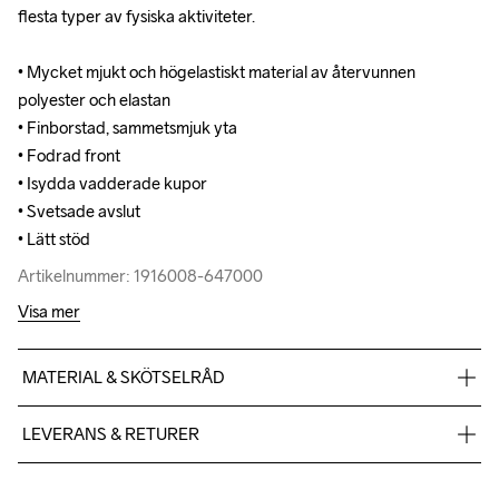
flesta typer av fysiska aktiviteter.

flesta typer av fysiska aktiviteter.

• Mycket mjukt och högelastiskt material av återvunnen 
• Mycket mjukt och högelastiskt material av återvunnen 
polyester och elastan

polyester och elastan

• Finborstad, sammetsmjuk yta

• Finborstad, sammetsmjuk yta

• Fodrad front

• Fodrad front

• Isydda vadderade kupor

• Isydda vadderade kupor

• Svetsade avslut

• Svetsade avslut

• Lätt stöd
• Lätt stöd
Artikelnummer: 1916008-647000
Artikelnummer: 1916008-647000
Visa mer
MATERIAL & SKÖTSELRÅD
Body 77% Polyester Recycled, 23% Elastane, Lining 88% 
LEVERANS & RETURER
Polyester Recycled, 12% Elastane
Vi skickar med Postnord Mypack och fraktfritt direkt till dig när 