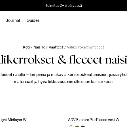
Toimitus 2–5 päivässä
Journal
Guides
Koti
Naisille
Vaatteet
Välikerrokset & fleecet
likerrokset & fleecet naisi
fleecet naisille – lämpimiä ja mukavia kerrospukeutumiseen, joissa yhd
materiaalit ja hyvä liikkuvuus niin ulkoiluun kuin arkeen.
Light Midlayer W
ADV Explore Pile Fleece Vest W
ecycled