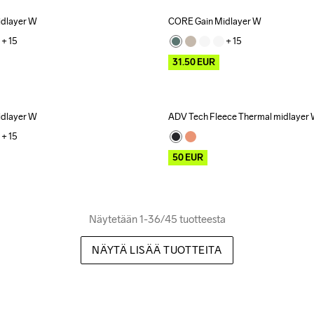
dlayer W
CORE Gain Midlayer W
Outlet
+ 
15
+ 
15
31.50
EUR
dlayer W
ADV Tech Fleece Thermal midlayer
Outlet
+ 
15
50
EUR
Näytetään 1-36/45 tuotteesta
NÄYTÄ LISÄÄ TUOTTEITA