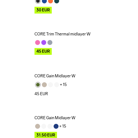
30
EUR
CORE Trim Thermal midlayer W
Outlet
45
EUR
CORE Gain Midlayer W
+ 
15
45
EUR
CORE Gain Midlayer W
Outlet
+ 
15
31.50
EUR