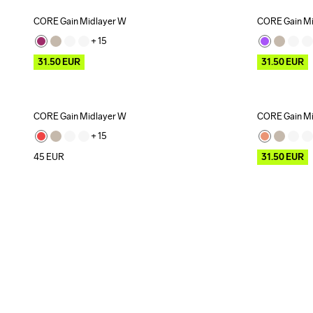
CORE Gain Midlayer W
CORE Gain Mi
Outlet
Outlet
+ 
15
31.50
EUR
31.50
EUR
CORE Gain Midlayer W
CORE Gain Mi
Outlet
+ 
15
45
EUR
31.50
EUR