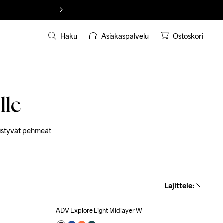
Haku
Asiakaspalvelu
Ostoskori
lle
istyvät pehmeät 
Lajittele
:
ADV Explore Light Midlayer W
Outlet
Recycled