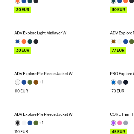
30
EUR
30
EUR
ADV Explore Light Midlayer W
ADV Explore P
Outlet
Recycled
Outlet
30
EUR
77
EUR
ADV Explore Pile Fleece Jacket W
PRO Explore 
+ 
1
110
EUR
170
EUR
ADV Explore Pile Fleece Jacket W
CORE Trim Th
Outlet
+ 
1
110
EUR
45
EUR