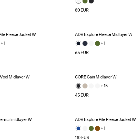
80
EUR
ile Fleece Jacket W
ADV Explore Fleece Midlayer W
Recycled
+ 
1
+ 
1
65
EUR
Wool Midlayer W
CORE Gain Midlayer W
+ 
15
45
EUR
ermal midlayer W
ADV Explore Pile Fleece Jacket W
+ 
1
110
EUR