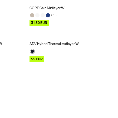
CORE Gain Midlayer W
Outlet
+ 
15
31.50
EUR
 W
ADV Hybrid Thermal midlayer W
Outlet
55
EUR