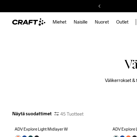
Miehet
Naisille
Nuoret
Outlet
Vä
Välikerrokset & 
Näytä suodattimet
45
Tuotteet
ADV Explore Light Midlayer W
ADV Explore 
Outlet
Recycled
Outlet
R