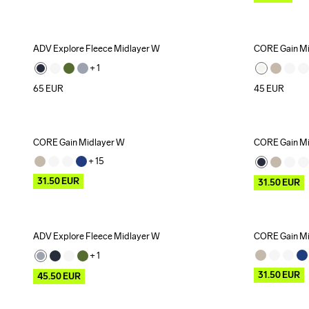
ADV Explore Fleece Midlayer W
CORE Gain Mi
Recycled
+ 
1
65
EUR
45
EUR
CORE Gain Midlayer W
CORE Gain Mi
Outlet
Outlet
+ 
15
31.50
EUR
31.50
EUR
ADV Explore Fleece Midlayer W
CORE Gain Mi
Outlet
Recycled
Outlet
+ 
1
31.50
EUR
45.50
EUR