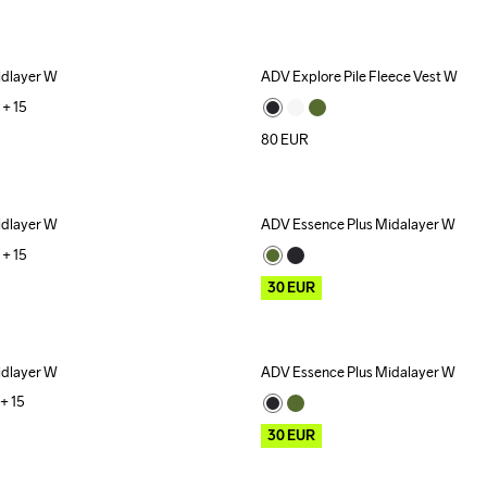
dlayer W
ADV Explore Pile Fleece Vest W
+ 
15
80
EUR
dlayer W
ADV Essence Plus Midalayer W
Outlet
+ 
15
30
EUR
dlayer W
ADV Essence Plus Midalayer W
Outlet
+ 
15
30
EUR