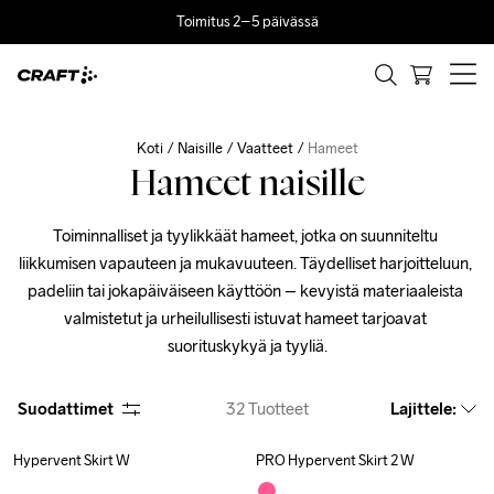
Toimitus 2–5 päivässä
Koti
Naisille
Vaatteet
Hameet
Hameet naisille
Toiminnalliset ja tyylikkäät hameet, jotka on suunniteltu 
liikkumisen vapauteen ja mukavuuteen. Täydelliset harjoitteluun, 
padeliin tai jokapäiväiseen käyttöön – kevyistä materiaaleista 
valmistetut ja urheilullisesti istuvat hameet tarjoavat 
suorituskykyä ja tyyliä.
Suodattimet
32
Tuotteet
Lajittele
:
Hypervent Skirt W
PRO Hypervent Skirt 2 W
Outlet