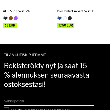
ADV SubZ Skirt 3 W
Pro Control Impact Skirt Jr
Outlet
Outlet
35
EUR
17.50
EUR
TILAA UUTISKIRJEEMME
Rekisteröidy nyt ja saat 15 
% alennuksen seuraavasta 
ostoksestasi!