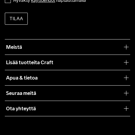
Hyväksy 
käyttöehdot
 napsauttamalla
TILAA
Meistä
Filosofiamme
Lisää tuotteita Craft
Teamwear
Apua & tietoa
Yhteistyöt
Craft Care Guide
Seuraa meitä
Lehdistö
Käyttöehdot
Ota yhteyttä
Asiakaspalvelu
customercare@craftsportswear.com
FAQ
+46 (0) 33 722 32 10
Accessibility statement