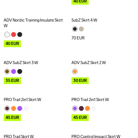
40
EUR
ADV Nordic Training Insulate Skirt 
SubZ Skirt 4 W
Outlet
W
70
EUR
40
EUR
ADV SubZ Skirt 3 W
ADV SubZ Skirt 2 W
Outlet
Outlet
35
EUR
30
EUR
PRO Trail 2in1 Skirt W
PRO Trail 2in1 Skirt W
Outlet
Outlet
45
EUR
45
EUR
PRO Trail Skirt W
PRO Control Impact Skirt W