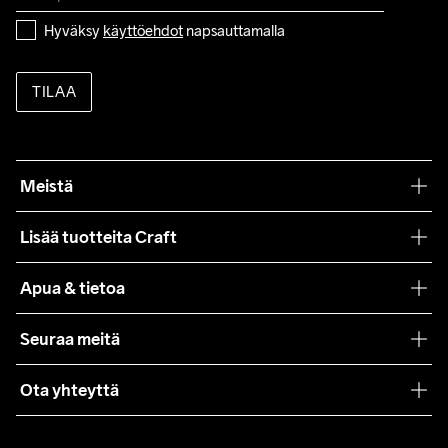
Hyväksy 
käyttöehdot
 napsauttamalla
TILAA
Meistä
Filosofiamme
Lisää tuotteita Craft
Teamwear
Apua & tietoa
Yhteistyöt
Craft Care Guide
Seuraa meitä
Lehdistö
Käyttöehdot
Ota yhteyttä
Asiakaspalvelu
customercare@craftsportswear.com
FAQ