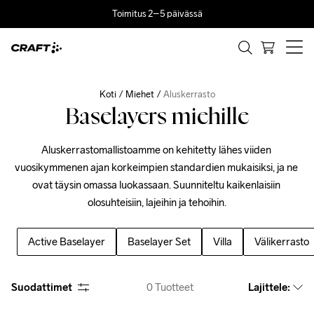
Toimitus 2–5 päivässä
Koti
Miehet
Aluskerrasto
Baselayers miehille
Aluskerrastomallistoamme on kehitetty lähes viiden 
vuosikymmenen ajan korkeimpien standardien mukaisiksi, ja ne 
ovat täysin omassa luokassaan. Suunniteltu kaikenlaisiin 
olosuhteisiin, lajeihin ja tehoihin.
Active Baselayer
Baselayer Set
Villa
Välikerrasto
Suodattimet
0
Tuotteet
Lajittele
: