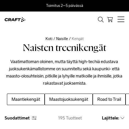
Toimitus 2–5 päivässä
Koti
Naisille
Kengät
Naisten treenikengät
Vaatimattoman oloinen, mutta täyttä high-techiä edustava 
juoksukenkämallistomme on suunniteltu sekä kaupunki- että 
maasto-olosuhteisiin, pitkille ja lyhyille matkoille ja ihmisille, jotka 
rakastavat juoksemista.
Maantiekengät
Maastojuoksukengät
Road to Trail
Suodattimet
195
Tuotteet
Lajittele
: