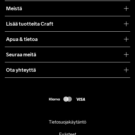
Meistä
Filosofiamme
Lisää tuotteita Craft
Teamwear
Apua & tietoa
Yhteistyöt
Craft Care Guide
Seuraa meitä
Lehdistö
Käyttöehdot
Ota yhteyttä
Asiakaspalvelu
customercare@craftsportswear.com
FAQ
+46 (0) 33 722 32 10
Accessibility statement
Peruuta ostoksesi
Tietosuojakäytäntö
Evästeet