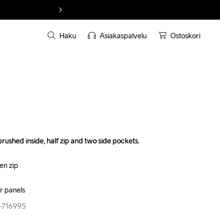
Haku
Asiakaspalvelu
Ostoskori
ushed inside, half zip and two side pockets.

ushed inside, half zip and two side pockets.

n zip

n zip

er panels
er panels
3-716995
3-716995