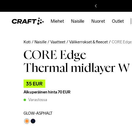
Miehet
Naisille
Nuoret
Outlet
Koti
Naisille
Vaatteet
Välikerrokset & fleecet
CORE Edge 
CORE Edge
Thermal midlayer W
35 EUR
Alkuperäinen hinta
70 EUR
Varastossa
GLOW-ASPHALT