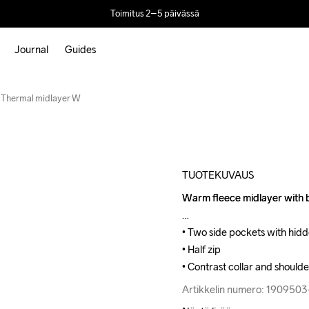
Toimitus 2–5 päivässä
Journal
Guides
Outlet
Thermal midlayer W
TUOTEKUVAUS
Warm fleece midlayer with br
Warm fleece midlayer with br
• Two side pockets with hidde
• Two side pockets with hidde
• Half zip

• Half zip

• Contrast collar and should
• Contrast collar and should
Artikkelin numero: 190950
Artikkelin numero: 190950