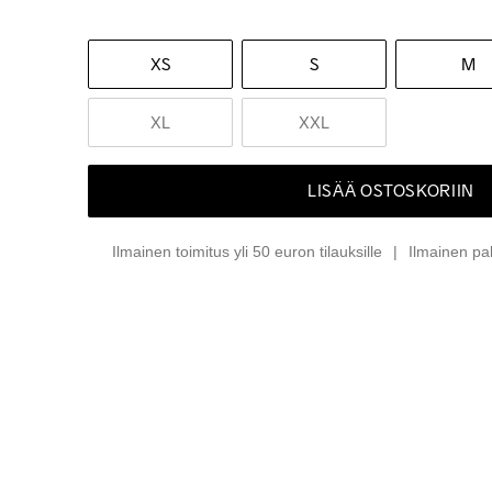
XS
S
M
XL
XXL
LISÄÄ OSTOSKORIIN
Ilmainen toimitus yli 50 euron tilauksille
Ilmainen pa