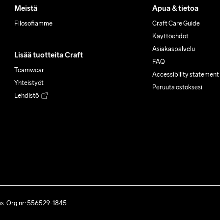
Meistä
Apua & tietoa
Filosofiamme
Craft Care Guide
Käyttöehdot
Asiakaspalvelu
Lisää tuotteita Craft
FAQ
Teamwear
Accessibility statement
Yhteistyöt
Peruuta ostoksesi
Lehdistö
ås. Org.nr: 556529-1845