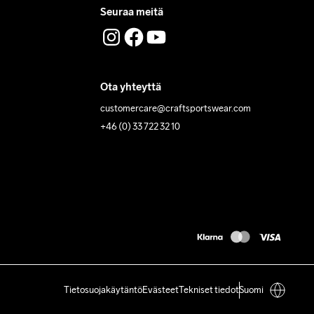
Seuraa meitä
Ota yhteyttä
customercare@craftsportswear.com
+46 (0) 33 722 32 10
Tietosuojakäytäntö
Evästeet
Tekniset tiedot
Suomi