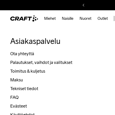
Miehet
Naisille
Nuoret
Outlet
Asiakaspalvelu
Ota yhteyttä
Palautukset, vaihdot ja valitukset
Toimitus & kuljetus
Maksu
Tekniset tiedot
FAQ
Evästeet
Käyttöehdot