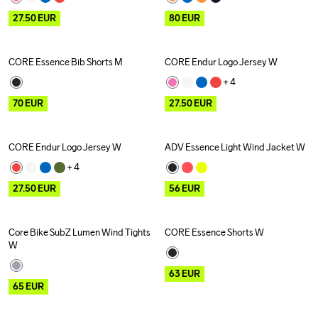
27.50
EUR
80
EUR
CORE Essence Bib Shorts M
CORE Endur Logo Jersey W
Outlet
Recycled
Outlet
+ 
4
70
EUR
27.50
EUR
CORE Endur Logo Jersey W
ADV Essence Light Wind Jacket W
Outlet
Outlet
Recycled
+ 
4
27.50
EUR
56
EUR
Core Bike SubZ Lumen Wind Tights 
CORE Essence Shorts W
Outlet
Recycled
Outlet
Recycled
W
63
EUR
65
EUR