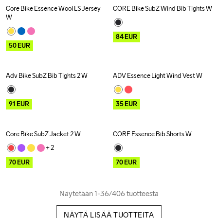
Core Bike Essence Wool LS Jersey 
CORE Bike SubZ Wind Bib Tights W
Outlet
Outlet
Recycled
W
84
EUR
50
EUR
Adv Bike SubZ Bib Tights 2 W
ADV Essence Light Wind Vest W
Outlet
Outlet
Recycled
91
EUR
35
EUR
Core Bike SubZ Jacket 2 W
CORE Essence Bib Shorts W
Outlet
Outlet
Recycled
+ 
2
70
EUR
70
EUR
Näytetään 1-36/406 tuotteesta
NÄYTÄ LISÄÄ TUOTTEITA