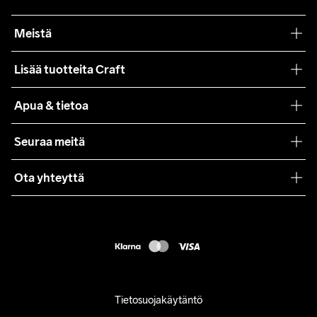
Meistä
Filosofiamme
Lisää tuotteita Craft
Teamwear
Apua & tietoa
Yhteistyöt
Craft Care Guide
Seuraa meitä
Lehdistö
Käyttöehdot
Ota yhteyttä
Asiakaspalvelu
customercare@craftsportswear.com
FAQ
+46 (0) 33 722 32 10
Accessibility statement
Peruuta ostoksesi
Tietosuojakäytäntö