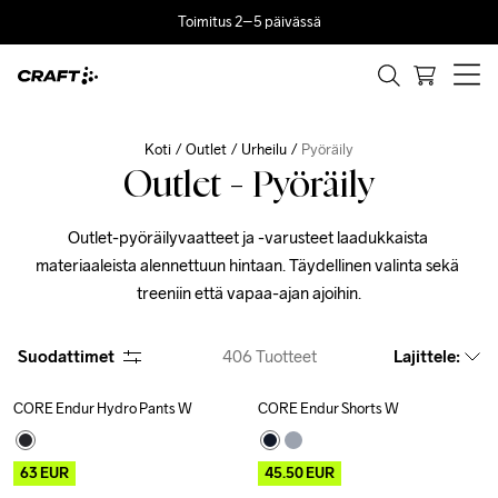
Toimitus 2–5 päivässä
Koti
Outlet
Urheilu
Pyöräily
Outlet - Pyöräily
Outlet-pyöräilyvaatteet ja -varusteet laadukkaista 
materiaaleista alennettuun hintaan. Täydellinen valinta sekä 
treeniin että vapaa-ajan ajoihin.
Suodattimet
406
Tuotteet
Lajittele
:
CORE Endur Hydro Pants W
CORE Endur Shorts W
Outlet
Recycled
Outlet
63
EUR
45.50
EUR