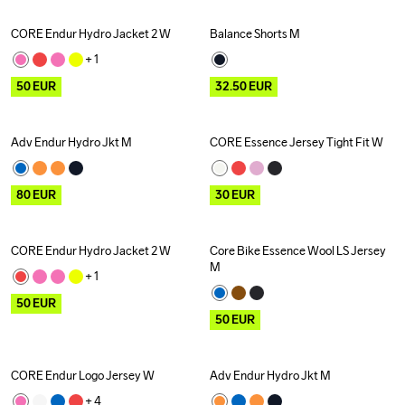
CORE Endur Hydro Jacket 2 W
Balance Shorts M
Outlet
Outlet
+ 
1
50
EUR
32.50
EUR
Adv Endur Hydro Jkt M
CORE Essence Jersey Tight Fit W
Outlet
Outlet
80
EUR
30
EUR
CORE Endur Hydro Jacket 2 W
Core Bike Essence Wool LS Jersey 
Outlet
Outlet
M
+ 
1
50
EUR
50
EUR
CORE Endur Logo Jersey W
Adv Endur Hydro Jkt M
Outlet
Outlet
+ 
4