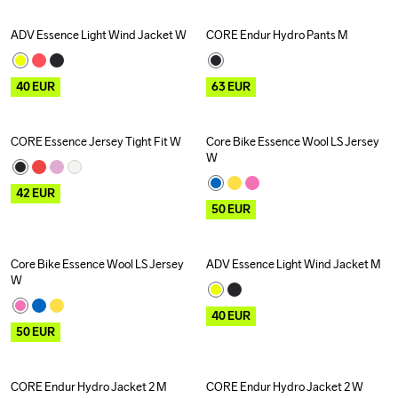
ADV Essence Light Wind Jacket W
CORE Endur Hydro Pants M
Outlet
Recycled
Outlet
Recycled
40
EUR
63
EUR
CORE Essence Jersey Tight Fit W
Core Bike Essence Wool LS Jersey 
Outlet
Outlet
W
42
EUR
50
EUR
Core Bike Essence Wool LS Jersey 
ADV Essence Light Wind Jacket M
Outlet
Outlet
Recycled
W
40
EUR
50
EUR
CORE Endur Hydro Jacket 2 M
CORE Endur Hydro Jacket 2 W
Outlet
Outlet