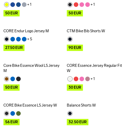
+ 
1
+ 
1
50
EUR
50
EUR
CORE Endur Logo Jersey M
CTM Bike Bib Shorts W
Outlet
Outlet
+ 
5
27.50
EUR
90
EUR
Core Bike Essence Wool LS Jersey 
CORE Essence Jersey Regular Fit 
Outlet
Outlet
M
W
+ 
1
50
EUR
30
EUR
CORE Bike Essence LS Jersey W
Balance Shorts W
Outlet
Outlet
56
EUR
32.50
EUR