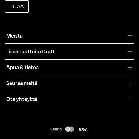
TILAA
Meistä
Filosofiamme
Lisää tuotteita Craft
Teamwear
Apua & tietoa
Yhteistyöt
Craft Care Guide
Seuraa meitä
Lehdistö
Käyttöehdot
Ota yhteyttä
Asiakaspalvelu
customercare@craftsportswear.com
FAQ
+46 (0) 33 722 32 10
Accessibility statement
Peruuta ostoksesi