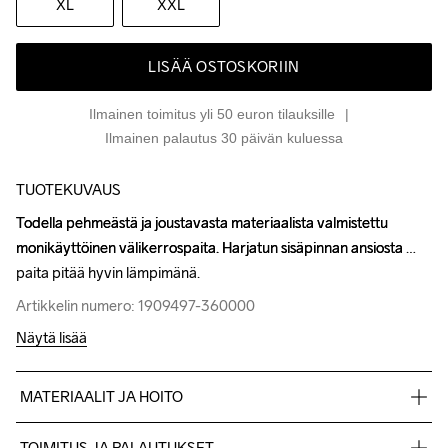
XL
XXL
LISÄÄ OSTOSKORIIN
Ilmainen toimitus yli 50 euron tilauksille
Ilmainen palautus 30 päivän kuluessa
TUOTEKUVAUS
Todella pehmeästä ja joustavasta materiaalista valmistettu 
Todella pehmeästä ja joustavasta materiaalista valmistettu 
monikäyttöinen välikerrospaita. Harjatun sisäpinnan ansiosta 
monikäyttöinen välikerrospaita. Harjatun sisäpinnan ansiosta 
paita pitää hyvin lämpimänä.
paita pitää hyvin lämpimänä.
Artikkelin numero: 1909497-360000
Artikkelin numero: 1909497-360000
Näytä lisää
MATERIAALIT JA HOITO
89% kierrätetty polyesteri, 11% elastaani
TOIMITUS JA PALAUTUKSET