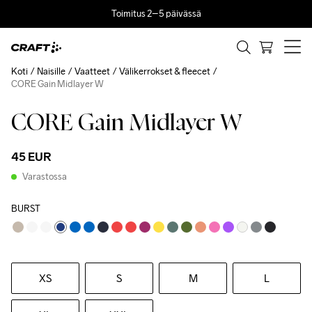
Toimitus 2–5 päivässä
Koti
Naisille
Vaatteet
Välikerrokset & fleecet
CORE Gain Midlayer W
CORE Gain Midlayer W
45 EUR
Varastossa
BURST
XS
S
M
L