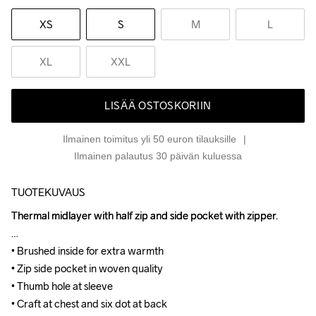
XS
S
M
L
XL
XXL
LISÄÄ OSTOSKORIIN
Ilmainen toimitus yli 50 euron tilauksille
Ilmainen palautus 30 päivän kuluessa
TUOTEKUVAUS
Thermal midlayer with half zip and side pocket with zipper.

Thermal midlayer with half zip and side pocket with zipper.

• Brushed inside for extra warmth

• Brushed inside for extra warmth

• Zip side pocket in woven quality

• Zip side pocket in woven quality

• Thumb hole at sleeve

• Thumb hole at sleeve

• Craft at chest and six dot at back
• Craft at chest and six dot at back