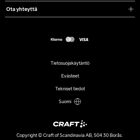
Käyttöehdot
Ota yhteyttä
Asiakaspalvelu
customercare@craftsportswear.com
FAQ
+46 (0) 33 722 32 10
Accessibility statement
Peruuta ostoksesi
Tietosuojakäytäntö
Evästeet
Tekniset tiedot
Suomi
Copyright © Craft of Scandinavia AB, 504 30 Borås. 
