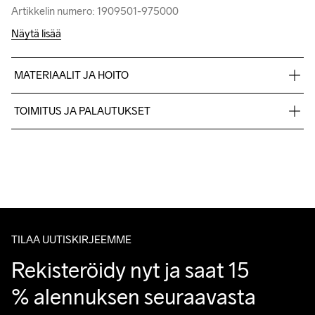
Artikkelin numero: 1909501-975000
Artikkelin numero: 1909501-975000
Näytä lisää
MATERIAALIT JA HOITO
93% polyester 7% spandex
TOIMITUS JA PALAUTUKSET
Lähetämme tilaukset Postnord Mypack -pakettina.
Ilmainen toimitus yli 50 euron tilauksille.
Do Not Bleach
Do Not Dry 
Do Not Tumble
Ironing Low 
Konepesu 40 
Tuotepalautukset aina maksuttomia.
Clean
Temp
°C.
Asiakaspalvelumme sivuilta löydät nopeasti vastaukset 
kysymyksiisi.
TILAA UUTISKIRJEEMME
Rekisteröidy nyt ja saat 15 
% alennuksen seuraavasta 