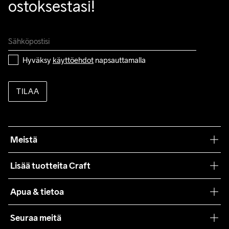
ostoksestasi!
Hyväksy 
käyttöehdot
 napsauttamalla
TILAA
Meistä
Filosofiamme
Lisää tuotteita Craft
Teamwear
Apua & tietoa
Yhteistyöt
Craft Care Guide
Seuraa meitä
Lehdistö