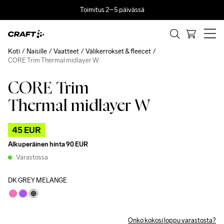
Toimitus 2–5 päivässä
Koti
Naisille
Vaatteet
Välikerrokset & fleecet
CORE Trim Thermal midlayer W
CORE Trim
Outlet
Thermal midlayer W
45 EUR
Alkuperäinen hinta
90 EUR
Varastossa
DK GREY MELANGE
Onko kokosi loppu varastosta?