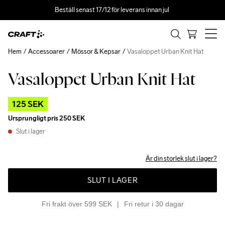
Beställ senast 17/12 för leverans innan jul 
Hem
Accessoarer
Mössor & Kepsar
Vasaloppet Urban Knit Hat
Vasaloppet Urban Knit Hat
Outlet
125 SEK
Ursprungligt pris
250 SEK
Slut i lager
Är din storlek slut i lager?
SLUT I LAGER
Fri frakt över 599 SEK
Fri retur i 30 dagar