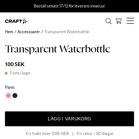
Beställ senast 17/12 för leverans innan jul 
Hem
Accessoarer
Transparent Waterbottle
Transparent Waterbottle
100 SEK
Finns i lager
Panic
LÄGG I VARUKORG
Fri frakt över 599 SEK
Fri retur i 30 dagar