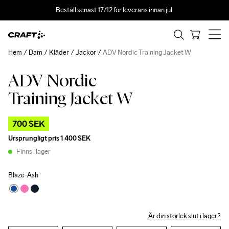
Beställ senast 17/12 för leverans innan jul 
Hem
Dam
Kläder
Jackor
ADV Nordic Training Jacket W
ADV Nordic
Outlet
Training Jacket W
700 SEK
Ursprungligt pris
1 400 SEK
Finns i lager
Blaze-Ash
Är din storlek slut i lager?