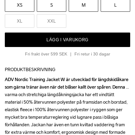
XS
S
M
L
XL
XXL
LÄGG I VARUKORG
Fri frakt över 599 SEK
Fri retur i 30 dagar
PRODUKTBESKRIVNING
ADV Nordic Training Jacket W är utvecklad för längdskidåkare 
ADV Nordic Training Jacket W är utvecklad för längdskidåkare 
som gärna tränar även när det blåser kallt över spåren. Denna 
som gärna tränar även när det blåser kallt över spåren. Denna 
varma och stretchiga längdåkningsjacka har ett vindtätt 
varma och stretchiga längdåkningsjacka har ett vindtätt 
material i 50% återvunnen polyester på framsidan och borstad, 
material i 50% återvunnen polyester på framsidan och borstad, 
elastisk fleece i 100% återvunnen polyester i ryggen som ger 
elastisk fleece i 100% återvunnen polyester i ryggen som ger 
mycket bra temperaturreglering vid lugnare pass i blåsiga 
mycket bra temperaturreglering vid lugnare pass i blåsiga 
förhållanden. Jackan har även en tunn kviltad vaddering fram 
förhållanden. Jackan har även en tunn kviltad vaddering fram 
för extra värme och komfort, ergonomisk design med formade 
för extra värme och komfort, ergonomisk design med formade 