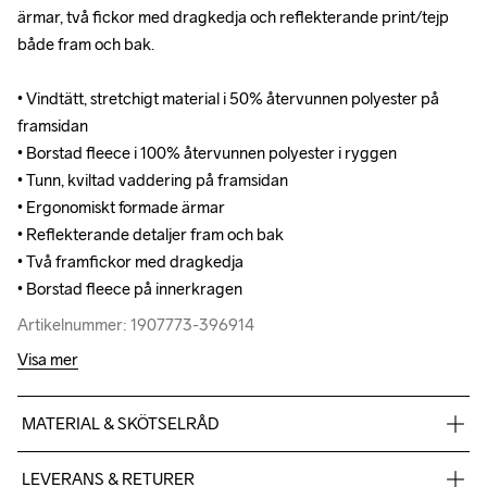
ärmar, två fickor med dragkedja och reflekterande print/tejp 
ärmar, två fickor med dragkedja och reflekterande print/tejp 
både fram och bak.

både fram och bak.

• Vindtätt, stretchigt material i 50% återvunnen polyester på 
• Vindtätt, stretchigt material i 50% återvunnen polyester på 
framsidan

framsidan

• Borstad fleece i 100% återvunnen polyester i ryggen

• Borstad fleece i 100% återvunnen polyester i ryggen

• Tunn, kviltad vaddering på framsidan

• Tunn, kviltad vaddering på framsidan

• Ergonomiskt formade ärmar

• Ergonomiskt formade ärmar

• Reflekterande detaljer fram och bak

• Reflekterande detaljer fram och bak

• Två framfickor med dragkedja

• Två framfickor med dragkedja

• Borstad fleece på innerkragen
• Borstad fleece på innerkragen
Artikelnummer: 1907773-396914
Artikelnummer: 1907773-396914
Visa mer
MATERIAL & SKÖTSELRÅD
Front body & Sleeves: Face: 100% Polyester Back: 100% PU 
LEVERANS & RETURER