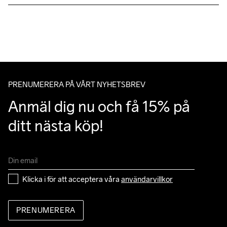
Vi skickar med Postnord Mypack och fraktfritt direkt till dig när 
du handlar över 599;-.
Givetvis har du gratis retur när du handlar hos oss på Craft.
Du kan alltid ändra ditt utlämningsställe genom att använda dig 
av Postnords app när du får ditt trackingnummer av oss i ditt 
mail angående leverans.
PRENUMERERA PÅ VÅRT NYHETSBREV
Anmäl dig nu och få 15% på 
ditt nästa köp!
Klicka i för att acceptera våra 
användarvillkor
PRENUMERERA