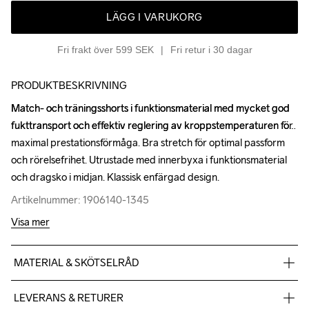
LÄGG I VARUKORG
Fri frakt över 599 SEK
Fri retur i 30 dagar
PRODUKTBESKRIVNING
Match- och träningsshorts i funktionsmaterial med mycket god 
Match- och träningsshorts i funktionsmaterial med mycket god 
fukttransport och effektiv reglering av kroppstemperaturen för 
fukttransport och effektiv reglering av kroppstemperaturen för 
maximal prestationsförmåga. Bra stretch för optimal passform 
maximal prestationsförmåga. Bra stretch för optimal passform 
och rörelsefrihet. Utrustade med innerbyxa i funktionsmaterial 
och rörelsefrihet. Utrustade med innerbyxa i funktionsmaterial 
och dragsko i midjan. Klassisk enfärgad design.
och dragsko i midjan. Klassisk enfärgad design.
Artikelnummer: 1906140-1345
Artikelnummer: 1906140-1345
Visa mer
MATERIAL & SKÖTSELRÅD
100% Polyester
LEVERANS & RETURER