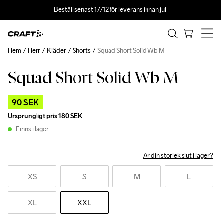
Beställ senast 17/12 för leverans innan jul 
Hem
Herr
Kläder
Shorts
Squad Short Solid Wb M
Squad Short Solid Wb M
Outlet
90 SEK
Ursprungligt pris
180 SEK
Finns i lager
Är din storlek slut i lager?
XS
S
M
L
XL
XXL