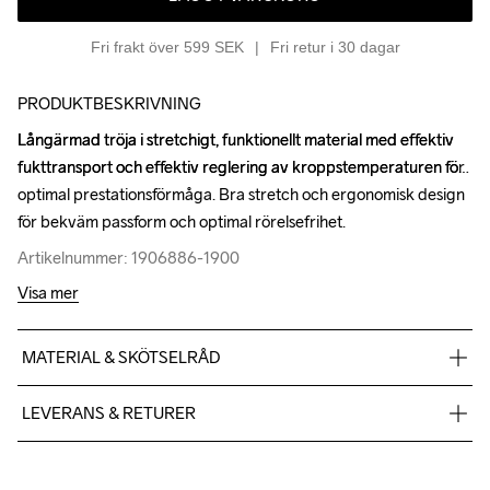
Fri frakt över 599 SEK
Fri retur i 30 dagar
PRODUKTBESKRIVNING
Långärmad tröja i stretchigt, funktionellt material med effektiv 
Långärmad tröja i stretchigt, funktionellt material med effektiv 
fukttransport och effektiv reglering av kroppstemperaturen för 
fukttransport och effektiv reglering av kroppstemperaturen för 
optimal prestationsförmåga. Bra stretch och ergonomisk design 
optimal prestationsförmåga. Bra stretch och ergonomisk design 
för bekväm passform och optimal rörelsefrihet.
för bekväm passform och optimal rörelsefrihet.
Artikelnummer: 1906886-1900
Artikelnummer: 1906886-1900
Visa mer
MATERIAL & SKÖTSELRÅD
100% Polyester
LEVERANS & RETURER
Vi skickar med Postnord Mypack och fraktfritt direkt till dig när 
du handlar över 599;-.