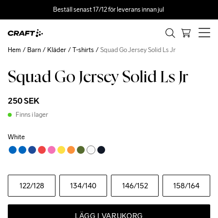
Beställ senast 17/12 för leverans innan jul 
Hem
Barn
Kläder
T-shirts
Squad Go Jersey Solid Ls Jr
Squad Go Jersey Solid Ls Jr
250 SEK
Finns i lager
White
122
/128
134
/140
146
/152
158
/164
LÄGG I VARUKORG