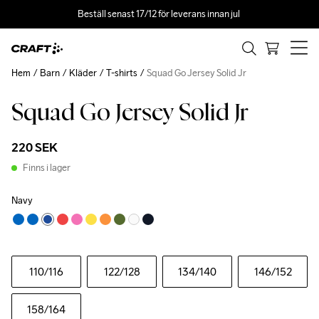
Beställ senast 17/12 för leverans innan jul 
Hem
Barn
Kläder
T-shirts
Squad Go Jersey Solid Jr
Squad Go Jersey Solid Jr
220 SEK
Finns i lager
Navy
110
/116
122
/128
134
/140
146
/152
158
/164