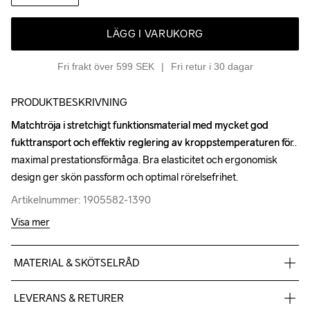
LÄGG I VARUKORG
Fri frakt över 599 SEK
Fri retur i 30 dagar
PRODUKTBESKRIVNING
Matchtröja i stretchigt funktionsmaterial med mycket god 
Matchtröja i stretchigt funktionsmaterial med mycket god 
fukttransport och effektiv reglering av kroppstemperaturen för 
fukttransport och effektiv reglering av kroppstemperaturen för 
maximal prestationsförmåga. Bra elasticitet och ergonomisk 
maximal prestationsförmåga. Bra elasticitet och ergonomisk 
design ger skön passform och optimal rörelsefrihet.
design ger skön passform och optimal rörelsefrihet.
Artikelnummer: 1905582-1390
Artikelnummer: 1905582-1390
Visa mer
MATERIAL & SKÖTSELRÅD
100% Polyester
LEVERANS & RETURER