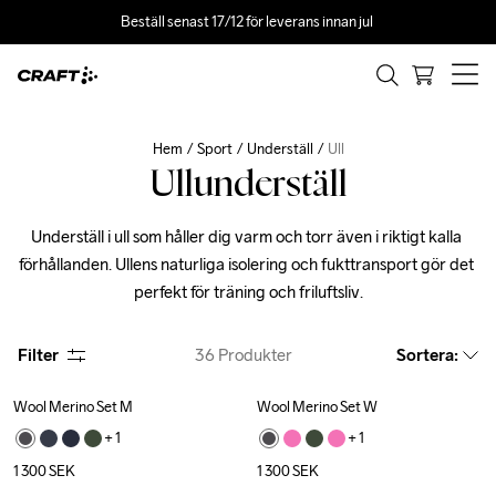
Beställ senast 17/12 för leverans innan jul 
Hem
Sport
Underställ
Ull
Ullunderställ
Underställ i ull som håller dig varm och torr även i riktigt kalla 
förhållanden. Ullens naturliga isolering och fukttransport gör det 
perfekt för träning och friluftsliv.
Filter
36
Produkter
Sortera
:
Wool Merino Set M
Wool Merino Set W
+ 
1
+ 
1
1 300
SEK
1 300
SEK