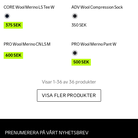
CORE Wool Merino LS Tee W
ADV Wool Compression Sock
Outlet
375
SEK
350
SEK
PRO Wool Merino CN LS M
PRO Wool Merino Pant W
Outlet
Outlet
600
SEK
500
SEK
Visar 1-36 av 36 produkter
VISA FLER PRODUKTER
PRENUMERERA PÅ VÅRT NYHETSBREV