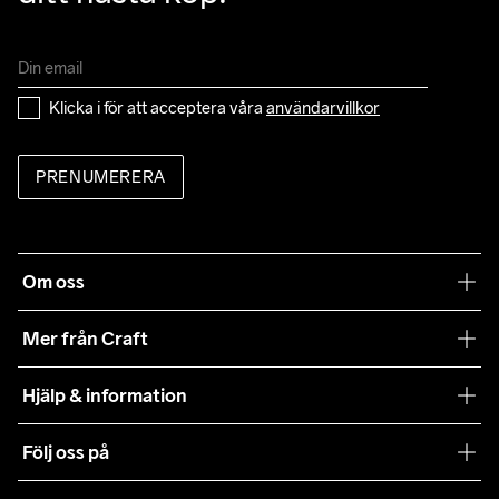
Klicka i för att acceptera våra 
användarvillkor
PRENUMERERA
Om oss
Vår filosofi
Mer från Craft
Craft Care Guide
Hjälp & information
Teamwear
Kundtjänst
Följ oss på
Hållbarhet
Våra köpvillkor