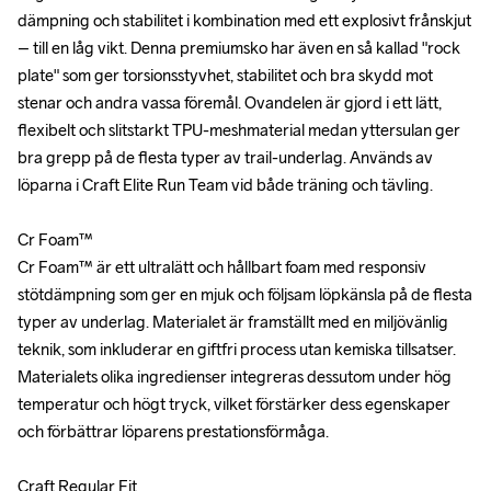
dämpning och stabilitet i kombination med ett explosivt frånskjut 
dämpning och stabilitet i kombination med ett explosivt frånskjut 
– till en låg vikt. Denna premiumsko har även en så kallad "rock 
– till en låg vikt. Denna premiumsko har även en så kallad "rock 
plate" som ger torsionsstyvhet, stabilitet och bra skydd mot 
plate" som ger torsionsstyvhet, stabilitet och bra skydd mot 
stenar och andra vassa föremål. Ovandelen är gjord i ett lätt, 
stenar och andra vassa föremål. Ovandelen är gjord i ett lätt, 
flexibelt och slitstarkt TPU-meshmaterial medan yttersulan ger 
flexibelt och slitstarkt TPU-meshmaterial medan yttersulan ger 
bra grepp på de flesta typer av trail-underlag. Används av 
bra grepp på de flesta typer av trail-underlag. Används av 
löparna i Craft Elite Run Team vid både träning och tävling.

löparna i Craft Elite Run Team vid både träning och tävling.

Cr Foam™

Cr Foam™

Cr Foam™ är ett ultralätt och hållbart foam med responsiv 
Cr Foam™ är ett ultralätt och hållbart foam med responsiv 
stötdämpning som ger en mjuk och följsam löpkänsla på de flesta 
stötdämpning som ger en mjuk och följsam löpkänsla på de flesta 
typer av underlag. Materialet är framställt med en miljövänlig 
typer av underlag. Materialet är framställt med en miljövänlig 
teknik, som inkluderar en giftfri process utan kemiska tillsatser. 
teknik, som inkluderar en giftfri process utan kemiska tillsatser. 
Materialets olika ingredienser integreras dessutom under hög 
Materialets olika ingredienser integreras dessutom under hög 
temperatur och högt tryck, vilket förstärker dess egenskaper 
temperatur och högt tryck, vilket förstärker dess egenskaper 
och förbättrar löparens prestationsförmåga. 

och förbättrar löparens prestationsförmåga. 

Craft Regular Fit

Craft Regular Fit
