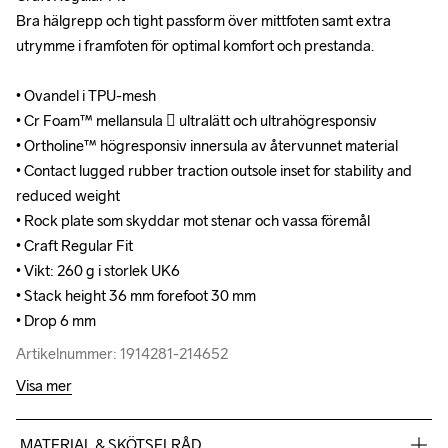
Bra hälgrepp och tight passform över mittfoten samt extra 
Bra hälgrepp och tight passform över mittfoten samt extra 
utrymme i framfoten för optimal komfort och prestanda.

utrymme i framfoten för optimal komfort och prestanda.

• Ovandel i TPU-mesh 

• Ovandel i TPU-mesh 

• Cr Foam™ mellansula  ultralätt och ultrahögresponsiv

• Cr Foam™ mellansula  ultralätt och ultrahögresponsiv

• Ortholine™ högresponsiv innersula av återvunnet material

• Ortholine™ högresponsiv innersula av återvunnet material

• Contact lugged rubber traction outsole inset for stability and 
• Contact lugged rubber traction outsole inset for stability and 
reduced weight

reduced weight

• Rock plate som skyddar mot stenar och vassa föremål

• Rock plate som skyddar mot stenar och vassa föremål

• Craft Regular Fit

• Craft Regular Fit

• Vikt: 260 g i storlek UK6

• Vikt: 260 g i storlek UK6

• Stack height 36 mm forefoot 30 mm

• Stack height 36 mm forefoot 30 mm

• Drop 6 mm
• Drop 6 mm
Artikelnummer: 1914281-214652
Artikelnummer: 1914281-214652
Visa mer
MATERIAL & SKÖTSELRÅD