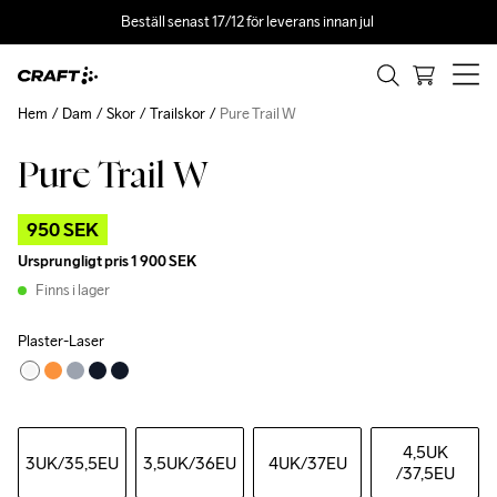
Beställ senast 17/12 för leverans innan jul 
Hem
Dam
Skor
Trailskor
Pure Trail W
Pure Trail W
Outlet
950 SEK
Ursprungligt pris
1 900 SEK
Finns i lager
Plaster-Laser
4,5UK
3UK
/35,5EU
3,5UK
/36EU
4UK
/37EU
/37,5EU