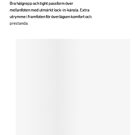
Bra hälgrepp och tight passform över 
Bra hälgrepp och tight passform över 
mellanfoten med utmärkt lock-in-känsla. Extra 
mellanfoten med utmärkt lock-in-känsla. Extra 
utrymme i framfoten för överlägsen komfort och 
utrymme i framfoten för överlägsen komfort och 
prestanda.
prestanda.