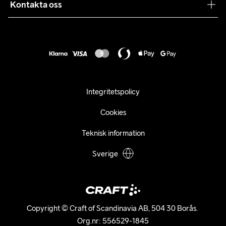
Samarbeten
Kontakta oss
Retur
Karriär
customercare@craftsportswear.com
Frakt & Leverans
Press
+46 (0) 33 722 32 10
FAQ
Tillgänglighets­redogörelse
Ångra ditt köp
Integritetspolicy
Cookies
Teknisk information
Sverige
Copyright © Craft of Scandinavia AB, 504 30 Borås. 

Org.nr: 556529-1845