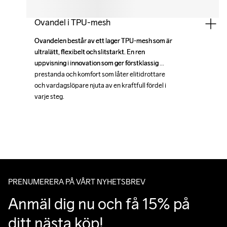
Ovandel i TPU-mesh
Ovandelen består av ett lager TPU-mesh som är 
Ovandelen består av ett lager TPU-mesh som är 
ultralätt, flexibelt och slitstarkt. En ren 
ultralätt, flexibelt och slitstarkt. En ren 
uppvisning i innovation som ger förstklassig 
uppvisning i innovation som ger förstklassig 
prestanda och komfort som låter elitidrottare 
prestanda och komfort som låter elitidrottare 
och vardagslöpare njuta av en kraftfull fördel i 
och vardagslöpare njuta av en kraftfull fördel i 
varje steg.
varje steg.
PRENUMERERA PÅ VÅRT NYHETSBREV
Anmäl dig nu och få 15% på 
ditt nästa köp!