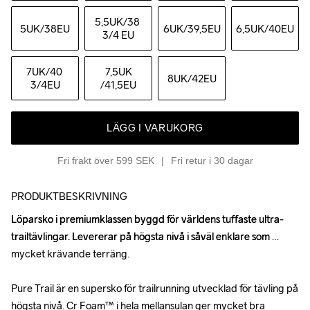
5,5UK
/38 
5UK
/38EU
6UK
/39,5EU
6,5UK
/40EU
3/4 EU
7UK
/40 
7,5UK
8UK
/42EU
3/4EU
/41,5EU
LÄGG I VARUKORG
Fri frakt över 599 SEK
Fri retur i 30 dagar
PRODUKTBESKRIVNING
Löparsko i premiumklassen byggd för världens tuffaste ultra-
Löparsko i premiumklassen byggd för världens tuffaste ultra-
trailtävlingar. Levererar på högsta nivå i såväl enklare som 
trailtävlingar. Levererar på högsta nivå i såväl enklare som 
mycket krävande terräng.

mycket krävande terräng.

Pure Trail är en supersko för trailrunning utvecklad för tävling på 
Pure Trail är en supersko för trailrunning utvecklad för tävling på 
högsta nivå. Cr Foam™ i hela mellansulan ger mycket bra 
högsta nivå. Cr Foam™ i hela mellansulan ger mycket bra 