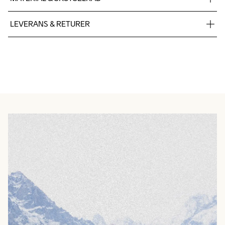
TPU mesh 93%,TPU 7%, Midsole: 100%  Supercritical EVA 
LEVERANS & RETURER
Foam, Outsole: 100% Rubber
Vi skickar med Postnord Mypack och fraktfritt direkt till dig när 
du handlar över 599;-.
Givetvis har du gratis retur när du handlar hos oss på Craft.
Du kan alltid ändra ditt utlämningsställe genom att använda dig 
av Postnords app när du får ditt trackingnummer av oss i ditt 
mail angående leverans.