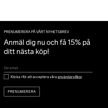
du handlar över 599;-.
Givetvis har du gratis retur när du handlar hos oss på Craft.
Du kan alltid ändra ditt utlämningsställe genom att använda dig 
av Postnords app när du får ditt trackingnummer av oss i ditt 
mail angående leverans.
PRENUMERERA PÅ VÅRT NYHETSBREV
Anmäl dig nu och få 15% på 
ditt nästa köp!
Klicka i för att acceptera våra 
användarvillkor
PRENUMERERA