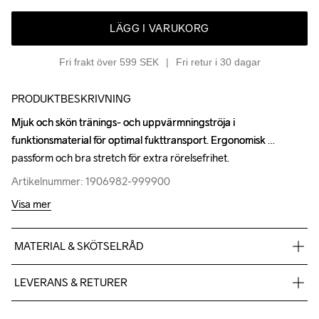
LÄGG I VARUKORG
Fri frakt över 599 SEK
Fri retur i 30 dagar
PRODUKTBESKRIVNING
Mjuk och skön tränings- och uppvärmningströja i 
Mjuk och skön tränings- och uppvärmningströja i 
funktionsmaterial för optimal fukttransport. Ergonomisk 
funktionsmaterial för optimal fukttransport. Ergonomisk 
passform och bra stretch för extra rörelsefrihet.
passform och bra stretch för extra rörelsefrihet.
Artikelnummer: 1906982-999900
Artikelnummer: 1906982-999900
Visa mer
MATERIAL & SKÖTSELRÅD
Fabric 1: 100% Polyester Fabric 2: 96% Polyester 4% Elastane
LEVERANS & RETURER
Vi skickar med Postnord Mypack och fraktfritt direkt till dig när 