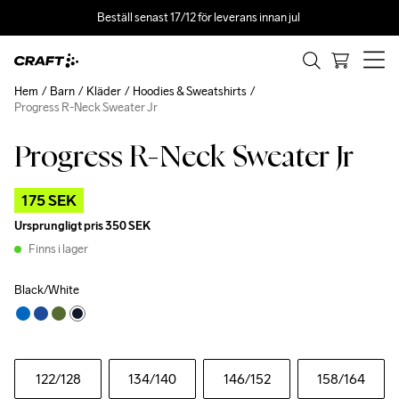
Beställ senast 17/12 för leverans innan jul 
Hem
Barn
Kläder
Hoodies & Sweatshirts
Progress R-Neck Sweater Jr
Progress R-Neck Sweater Jr
Outlet
175 SEK
Ursprungligt pris
350 SEK
Finns i lager
Black/White
122
/128
134
/140
146
/152
158
/164