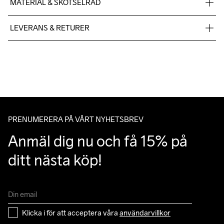
MATERIAL & SKÖTSELRÅD
Fabric 1: 100% Polyester Fabric 2: 100% Polyester Fabric 3: 
LEVERANS & RETURER
90% polyester 10% elastane
Vi skickar med Postnord Mypack och fraktfritt direkt till dig när 
du handlar över 599;-.
Givetvis har du gratis retur när du handlar hos oss på Craft.
Du kan alltid ändra ditt utlämningsställe genom att använda dig 
av Postnords app när du får ditt trackingnummer av oss i ditt 
mail angående leverans.
PRENUMERERA PÅ VÅRT NYHETSBREV
Anmäl dig nu och få 15% på 
ditt nästa köp!
Klicka i för att acceptera våra 
användarvillkor