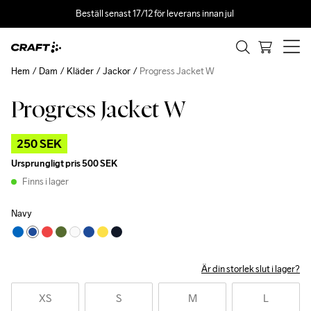
Beställ senast 17/12 för leverans innan jul 
Hem
Dam
Kläder
Jackor
Progress Jacket W
Progress Jacket W
Outlet
250 SEK
Ursprungligt pris
500 SEK
Finns i lager
Navy
Är din storlek slut i lager?
XS
S
M
L