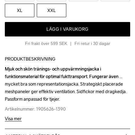
XL
XXL
LÄGG I VARUKORG
Fri frakt över 599 SEK
Fri retur i 30 dagar
PRODUKTBESKRIVNING
Mjuk och skön tränings- och uppvärmningsjacka i 
Mjuk och skön tränings- och uppvärmningsjacka i 
funktionsmaterial för optimal fukttransport. Fungerar även 
funktionsmaterial för optimal fukttransport. Fungerar även 
mycket bra som representationsjacka. Strategiskt placerade 
mycket bra som representationsjacka. Strategiskt placerade 
meshpaneler ger effektiv ventilation. Sidfickor med dragkedja. 
meshpaneler ger effektiv ventilation. Sidfickor med dragkedja. 
Passform anpassad för tjejer.
Passform anpassad för tjejer.
Artikelnummer: 1905626-1390
Artikelnummer: 1905626-1390
Visa mer