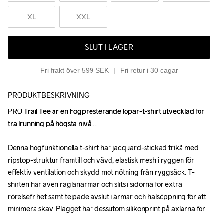
XL
XXL
SLUT I LAGER
Fri frakt över 599 SEK
Fri retur i 30 dagar
PRODUKTBESKRIVNING
PRO Trail Tee är en högpresterande löpar-t-shirt utvecklad för 
PRO Trail Tee är en högpresterande löpar-t-shirt utvecklad för 
trailrunning på högsta nivå.

trailrunning på högsta nivå.

Denna högfunktionella t-shirt har jacquard-stickad trikå med 
Denna högfunktionella t-shirt har jacquard-stickad trikå med 
ripstop-struktur framtill och vävd, elastisk mesh i ryggen för 
ripstop-struktur framtill och vävd, elastisk mesh i ryggen för 
effektiv ventilation och skydd mot nötning från ryggsäck. T-
effektiv ventilation och skydd mot nötning från ryggsäck. T-
shirten har även raglanärmar och slits i sidorna för extra 
shirten har även raglanärmar och slits i sidorna för extra 
rörelsefrihet samt tejpade avslut i ärmar och halsöppning för att 
rörelsefrihet samt tejpade avslut i ärmar och halsöppning för att 
minimera skav. Plagget har dessutom silikonprint på axlarna för 
minimera skav. Plagget har dessutom silikonprint på axlarna för 