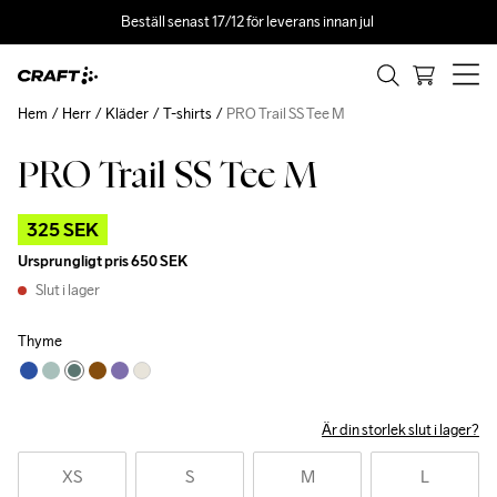
Beställ senast 17/12 för leverans innan jul 
Hem
Herr
Kläder
T-shirts
PRO Trail SS Tee M
PRO Trail SS Tee M
Outlet
325 SEK
Ursprungligt pris
650 SEK
Slut i lager
Thyme
Är din storlek slut i lager?
XS
S
M
L