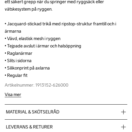
ett säkert grepp när du springer med ryggsäck eller 
ett säkert grepp när du springer med ryggsäck eller 
vätskesystem på ryggen.

vätskesystem på ryggen.

• Jacquard-stickad trikå med ripstop-struktur framtill och i 
• Jacquard-stickad trikå med ripstop-struktur framtill och i 
ärmarna 

ärmarna 

• Vävd, elastisk mesh i ryggen

• Vävd, elastisk mesh i ryggen

• Tejpade avslut i ärmar och halsöppning

• Tejpade avslut i ärmar och halsöppning

• Raglanärmar

• Raglanärmar

• Slits i sidorna

• Slits i sidorna

• Silikonprint på axlarna

• Silikonprint på axlarna

• Regular fit
• Regular fit
Artikelnummer: 1913152-626000
Artikelnummer: 1913152-626000
Visa mer
MATERIAL & SKÖTSELRÅD
Front & sleeve: 93% polyester-recycled 7% elastane Back: 
LEVERANS & RETURER
90% polyester-recycled 10% elastane