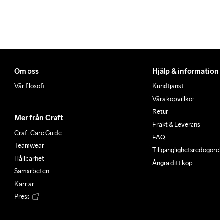
Om oss
Hjälp & information
Vår filosofi
Kundtjänst
Våra köpvillkor
Retur
Mer från Craft
Frakt & Leverans
Craft Care Guide
FAQ
Teamwear
Tillgänglighets­redogöre
Hållbarhet
Ångra ditt köp
Samarbeten
Karriär
Press