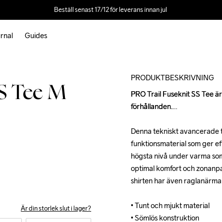
Beställ senast 17/12 för leverans innan jul 
rnal
Guides
Outlet
PRODUKTBESKRIVNING
SS Tee M
PRO Trail Fuseknit SS Tee är e
PRO Trail Fuseknit SS Tee är e
förhållanden.

förhållanden.

Denna tekniskt avancerade t-s
Denna tekniskt avancerade t-s
funktionsmaterial som ger eff
funktionsmaterial som ger eff
högsta nivå under varma som
högsta nivå under varma som
optimal komfort och zonanpas
optimal komfort och zonanpas
shirten har även raglanärmar 
shirten har även raglanärmar 
• Tunt och mjukt material

• Tunt och mjukt material

Är din storlek slut i lager?
• Sömlös konstruktion

• Sömlös konstruktion
