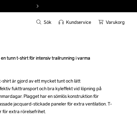
Sök
Kundservice
Varukorg
n tunn t-shirt för intensiv trailrunning i varma 
n tunn t-shirt för intensiv trailrunning i varma 
hirt är gjord av ett mycket tunt och lätt 
hirt är gjord av ett mycket tunt och lätt 
ektiv fukttransport och bra kyleffekt vid löpning på 
ektiv fukttransport och bra kyleffekt vid löpning på 
mardagar. Plagget har en sömlös konstruktion för 
mardagar. Plagget har en sömlös konstruktion för 
sade jacquard-stickade paneler för extra ventilation. T-
sade jacquard-stickade paneler för extra ventilation. T-
för extra rörelsefrihet.

för extra rörelsefrihet.
