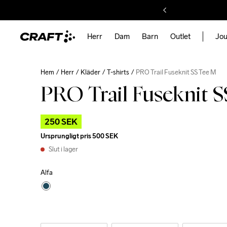
Herr
Dam
Barn
Outlet
Jou
Hem
Herr
Kläder
T-shirts
PRO Trail Fuseknit SS Tee M
PRO Trail Fuseknit 
250 SEK
Ursprungligt pris
500 SEK
Slut i lager
Alfa