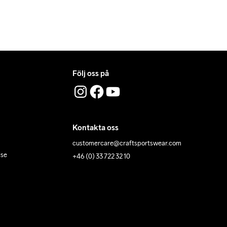
Följ oss på
Kontakta oss
customercare@craftsportswear.com
lse
+46 (0) 33 722 32 10