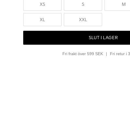
XS
S
M
XL
XXL
SLUT I LAGER
Fri frakt över 599 SEK
Fri retur i