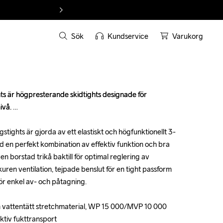
Sök
Kundservice
Varukorg
 är högpresterande skidtights designade för 
 är högpresterande skidtights designade för 
vå. 

vå. 

tights är gjorda av ett elastiskt och högfunktionellt 3-
tights är gjorda av ett elastiskt och högfunktionellt 3-
d en perfekt kombination av effektiv funktion och bra 
d en perfekt kombination av effektiv funktion och bra 
 borstad trikå baktill för optimal reglering av 
 borstad trikå baktill för optimal reglering av 
ren ventilation, tejpade benslut för en tight passform 
ren ventilation, tejpade benslut för en tight passform 
ör enkel av- och påtagning.

ör enkel av- och påtagning.

h vattentätt stretchmaterial, WP 15 000/MVP 10 000

h vattentätt stretchmaterial, WP 15 000/MVP 10 000

ektiv fukttransport

ektiv fukttransport
