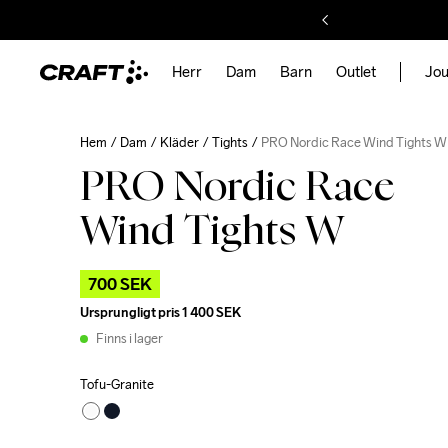
Herr
Dam
Barn
Outlet
Jou
Hem
Dam
Kläder
Tights
PRO Nordic Race Wind Tights W
PRO Nordic Race
Wind Tights W
700 SEK
Ursprungligt pris
1 400 SEK
Finns i lager
Tofu-Granite