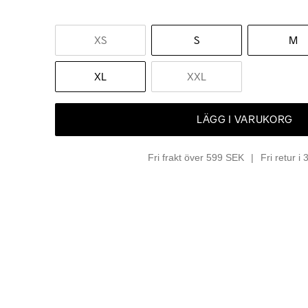
XS
S
M
XL
XXL
LÄGG I VARUKORG
Fri frakt över 599 SEK
Fri retur i