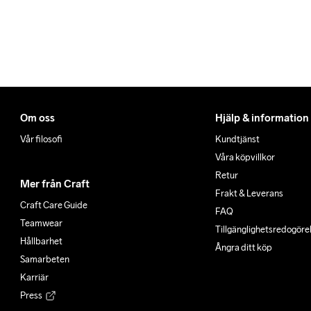
Om oss
Hjälp & information
Vår filosofi
Kundtjänst
Våra köpvillkor
Retur
Mer från Craft
Frakt & Leverans
Craft Care Guide
FAQ
Teamwear
Tillgänglighets­redogöre
Hållbarhet
Ångra ditt köp
Samarbeten
Karriär
Press