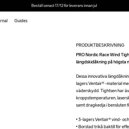
Beställ senast 17/12 för leverans innan jul 
rnal
Guides
Outlet
PRODUKTBESKRIVNING
PRO Nordic Race Wind Tights
PRO Nordic Race Wind Tights
längdskidåkning på högsta ni
längdskidåkning på högsta ni
Dessa innovativa längdåknings
Dessa innovativa längdåknings
lagers Ventair® -material me
lagers Ventair® -material me
väderskydd. Tightsen har även
väderskydd. Tightsen har även
kroppstemperaturen, lasersku
kroppstemperaturen, lasersku
samt dragkedja i bensluten f
samt dragkedja i bensluten f
• 3-lagers Ventair® vind- oc
• 3-lagers Ventair® vind- oc
• Borstad trikå baktill för eff
• Borstad trikå baktill för eff