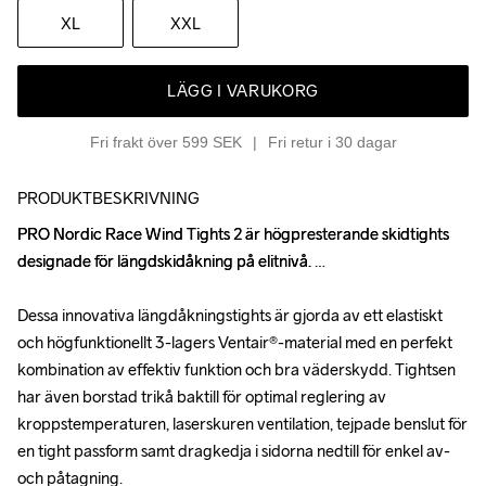
XL
XXL
LÄGG I VARUKORG
Fri frakt över 599 SEK
Fri retur i 30 dagar
PRODUKTBESKRIVNING
PRO Nordic Race Wind Tights 2 är högpresterande skidtights 
PRO Nordic Race Wind Tights 2 är högpresterande skidtights 
designade för längdskidåkning på elitnivå. 

designade för längdskidåkning på elitnivå. 

Dessa innovativa längdåkningstights är gjorda av ett elastiskt 
Dessa innovativa längdåkningstights är gjorda av ett elastiskt 
och högfunktionellt 3-lagers Ventair®-material med en perfekt 
och högfunktionellt 3-lagers Ventair®-material med en perfekt 
kombination av effektiv funktion och bra väderskydd. Tightsen 
kombination av effektiv funktion och bra väderskydd. Tightsen 
har även borstad trikå baktill för optimal reglering av 
har även borstad trikå baktill för optimal reglering av 
kroppstemperaturen, laserskuren ventilation, tejpade benslut för 
kroppstemperaturen, laserskuren ventilation, tejpade benslut för 
en tight passform samt dragkedja i sidorna nedtill för enkel av- 
en tight passform samt dragkedja i sidorna nedtill för enkel av- 
och påtagning.

och påtagning.
