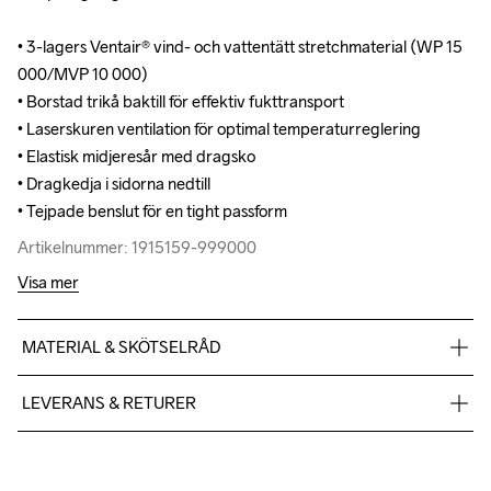
• 3-lagers Ventair® vind- och vattentätt stretchmaterial (WP 15 
• 3-lagers Ventair® vind- och vattentätt stretchmaterial (WP 15 
000/MVP 10 000)

000/MVP 10 000)

• Borstad trikå baktill för effektiv fukttransport

• Borstad trikå baktill för effektiv fukttransport

• Laserskuren ventilation för optimal temperaturreglering

• Laserskuren ventilation för optimal temperaturreglering

• Elastisk midjeresår med dragsko

• Elastisk midjeresår med dragsko

• Dragkedja i sidorna nedtill

• Dragkedja i sidorna nedtill

• Tejpade benslut för en tight passform
• Tejpade benslut för en tight passform
Artikelnummer: 1915159-999000
Artikelnummer: 1915159-999000
Visa mer
MATERIAL & SKÖTSELRÅD
Front Body

LEVERANS & RETURER
Face

100% Polyester-Recycled

Vi skickar med Postnord Mypack och fraktfritt direkt till dig när 
Middle

du handlar över 599;-.