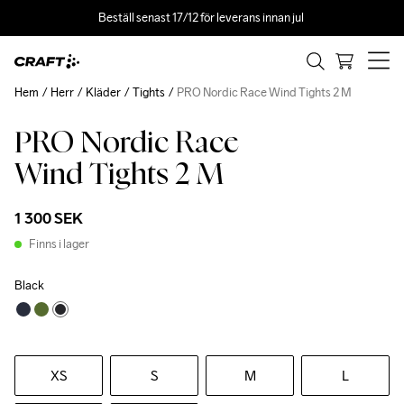
Beställ senast 17/12 för leverans innan jul 
Hem
Herr
Kläder
Tights
PRO Nordic Race Wind Tights 2 M
PRO Nordic Race
Wind Tights 2 M
1 300 SEK
Finns i lager
Black
XS
S
M
L