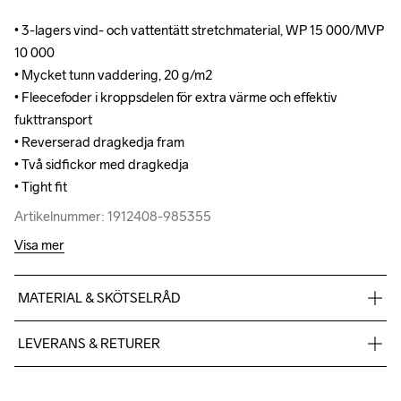
• 3-lagers vind- och vattentätt stretchmaterial, WP 15 000/MVP 
• 3-lagers vind- och vattentätt stretchmaterial, WP 15 000/MVP 
10 000

10 000

• Mycket tunn vaddering, 20 g/m2

• Mycket tunn vaddering, 20 g/m2

• Fleecefoder i kroppsdelen för extra värme och effektiv 
• Fleecefoder i kroppsdelen för extra värme och effektiv 
fukttransport

fukttransport

• Reverserad dragkedja fram

• Reverserad dragkedja fram

• Två sidfickor med dragkedja

• Två sidfickor med dragkedja

• Tight fit
• Tight fit
Artikelnummer: 1912408-985355
Artikelnummer: 1912408-985355
Visa mer
MATERIAL & SKÖTSELRÅD
Body & sleeves: Face 100% polyester-recycled Mid 100% 
LEVERANS & RETURER
polyurethane Back 100% polyester-recycled Lining 1: 88% 
polyester-recycled 12% elastane Lining 2: 100% polyester
Vi skickar med Postnord Mypack och fraktfritt direkt till dig när 
du handlar över 599;-.