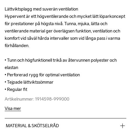
Lättviktsplagg med suverän ventilation

Lättviktsplagg med suverän ventilation

Hypervent är ett högventilerande och mycket lätt löparkoncept 
Hypervent är ett högventilerande och mycket lätt löparkoncept 
för prestationer på högsta nivå. Tunna, mjuka, lätta och 
för prestationer på högsta nivå. Tunna, mjuka, lätta och 
ventilerande material ger överlägsen funktion, ventilation och 
ventilerande material ger överlägsen funktion, ventilation och 
komfort vid såväl hårda intervaller som vid långa pass i varma 
komfort vid såväl hårda intervaller som vid långa pass i varma 
förhållanden.

förhållanden.

• Tunn och högfunktionell trikå av återvunnen polyester och 
• Tunn och högfunktionell trikå av återvunnen polyester och 
elastan

elastan

• Perforerad rygg för optimal ventilation

• Perforerad rygg för optimal ventilation

• Tejpade lättviktssömmar

• Tejpade lättviktssömmar

• Regular fit
• Regular fit
Artikelnummer: 1914598-999000
Artikelnummer: 1914598-999000
Visa mer
MATERIAL & SKÖTSELRÅD