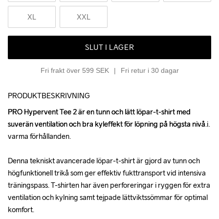
XL
XXL
SLUT I LAGER
Fri frakt över 599 SEK
Fri retur i 30 dagar
PRODUKTBESKRIVNING
PRO Hypervent Tee 2 är en tunn och lätt löpar-t-shirt med 
PRO Hypervent Tee 2 är en tunn och lätt löpar-t-shirt med 
suverän ventilation och bra kyleffekt för löpning på högsta nivå i 
suverän ventilation och bra kyleffekt för löpning på högsta nivå i 
varma förhållanden.

varma förhållanden.

Denna tekniskt avancerade löpar-t-shirt är gjord av tunn och 
Denna tekniskt avancerade löpar-t-shirt är gjord av tunn och 
högfunktionell trikå som ger effektiv fukttransport vid intensiva 
högfunktionell trikå som ger effektiv fukttransport vid intensiva 
träningspass. T-shirten har även perforeringar i ryggen för extra 
träningspass. T-shirten har även perforeringar i ryggen för extra 
ventilation och kylning samt tejpade lättviktssömmar för optimal 
ventilation och kylning samt tejpade lättviktssömmar för optimal 
komfort.

komfort.
