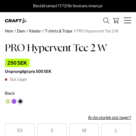
Beställ senast 17/12 för leverans innan jul 
Hem
Dam
Kläder
T-shirts & Tröjor
PRO Hypervent Tee 2 W
PRO Hypervent Tee 2 W
Outlet
250 SEK
Ursprungligt pris
500 SEK
Slut i lager
Black
Är din storlek slut i lager?
XS
S
M
L