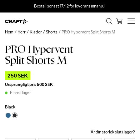
Beställ senast 17/12 för leverans innan jul 
Hem
Herr
Kläder
Shorts
PRO Hypervent Split Shorts M
PRO Hypervent
Outlet
Split Shorts M
250 SEK
Ursprungligt pris
500 SEK
Finns i lager
Black
Är din storlek slut i lager?