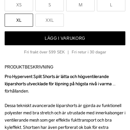
XS
S
M
L
XL
XXL
LÄGG I VARUKORG
Fri frakt över 599 SEK
Fri retur i 30 dagar
PRODUKTBESKRIVNING
Pro Hypervent Split Shorts är lätta och högventilerande 
Pro Hypervent Split Shorts är lätta och högventilerande 
löparshorts utvecklade för löpning på högsta nivå i varma 
löparshorts utvecklade för löpning på högsta nivå i varma 
förhållanden.

förhållanden.

Dessa tekniskt avancerade löparshorts är gjorda av funktionell 
Dessa tekniskt avancerade löparshorts är gjorda av funktionell 
polyester med bra stretch och är utrustade med innerkalsonger i 
polyester med bra stretch och är utrustade med innerkalsonger i 
ventilerande mesh som ger effektiv fukttransport och bra 
ventilerande mesh som ger effektiv fukttransport och bra 
kyleffekt. Shortsen har även perforerat ok bak för extra 
kyleffekt. Shortsen har även perforerat ok bak för extra 