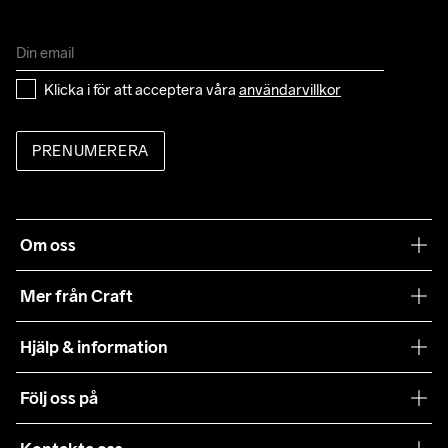
Klicka i för att acceptera våra 
användarvillkor
PRENUMERERA
Om oss
Vår filosofi
Mer från Craft
Craft Care Guide
Hjälp & information
Teamwear
Kundtjänst
Följ oss på
Hållbarhet
Våra köpvillkor
Samarbeten