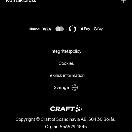
Kontakta oss
Retur
Karriär
customercare@craftsportswear.com
Frakt & Leverans
Press
+46 (0) 33 722 32 10
FAQ
Tillgänglighets­redogörelse
Ångra ditt köp
Integritetspolicy
Cookies
Teknisk information
Sverige
Copyright © Craft of Scandinavia AB, 504 30 Borås. 

Org.nr: 556529-1845