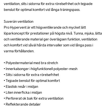
ventilation, slits i sidorna för extra rörelsefrihet och tejpade 
ventilation, slits i sidorna för extra rörelsefrihet och tejpade 
benslut för optimal komfort vid långa träningspass.

benslut för optimal komfort vid långa träningspass.

Suverän ventilation

Suverän ventilation

Pro Hypervent är ett högventilerande och mycket lätt 
Pro Hypervent är ett högventilerande och mycket lätt 
löparkoncept för prestationer på högsta nivå. Tunna, mjuka, lätta 
löparkoncept för prestationer på högsta nivå. Tunna, mjuka, lätta 
och ventilerande material ger överlägsen funktion, ventilation 
och ventilerande material ger överlägsen funktion, ventilation 
och komfort vid såväl hårda intervaller som vid långa pass i 
och komfort vid såväl hårda intervaller som vid långa pass i 
varma förhållanden.

varma förhållanden.

• Polyestermaterial med bra stretch 

• Polyestermaterial med bra stretch 

• Innerkalsonger i högfunktionell polyester-mesh

• Innerkalsonger i högfunktionell polyester-mesh

• Slits i sidorna för extra rörelsefrihet

• Slits i sidorna för extra rörelsefrihet

• Tejpade benslut för optimal komfort

• Tejpade benslut för optimal komfort

• Elastisk resår i midjan

• Elastisk resår i midjan

• Liten innerficka i midjan 

• Liten innerficka i midjan 

• Perforerat ok bak för extra ventilation

• Perforerat ok bak för extra ventilation

• Reflekterande detaljer
• Reflekterande detaljer