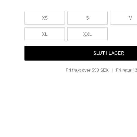
XS
S
M
XL
XXL
SLUT I LAGER
Fri frakt över 599 SEK
Fri retur i