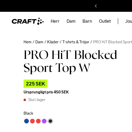
Herr
Dam
Barn
Outlet
Jou
Hem
Dam
Kläder
T-shirts & Tröjor
PRO HiT Blocked Spor
PRO HiT Blocked
Sport Top W
225 SEK
Ursprungligt pris
450 SEK
Slut i lager
Black