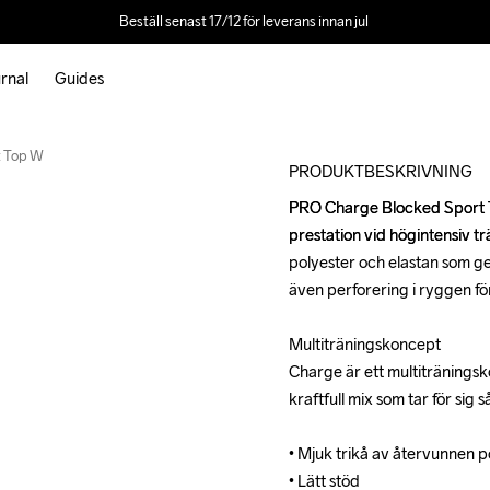
Beställ senast 17/12 för leverans innan jul 
rnal
Guides
Outlet
t Top W
PRODUKTBESKRIVNING
PRO Charge Blocked Sport To
PRO Charge Blocked Sport To
prestation vid högintensiv tr
prestation vid högintensiv tr
polyester och elastan som ge
polyester och elastan som ge
även perforering i ryggen för
även perforering i ryggen för
Multiträningskoncept

Multiträningskoncept

Charge är ett multiträningsk
Charge är ett multiträningsk
kraftfull mix som tar för sig
kraftfull mix som tar för sig
• Mjuk trikå av återvunnen po
• Mjuk trikå av återvunnen po
• Lätt stöd

• Lätt stöd
