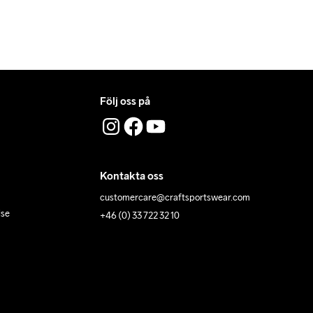
Följ oss på
Kontakta oss
customercare@craftsportswear.com
lse
+46 (0) 33 722 32 10