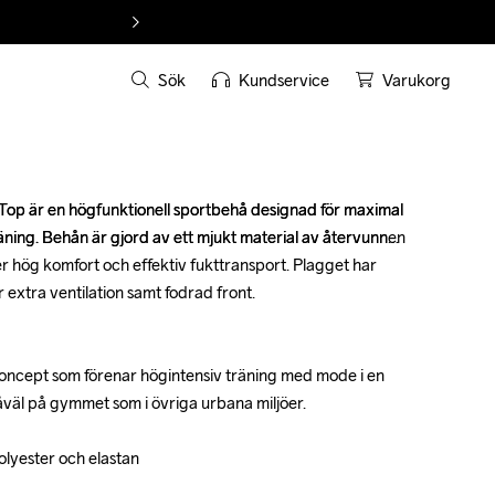
Sök
Kundservice
Varukorg
p är en högfunktionell sportbehå designad för maximal 
p är en högfunktionell sportbehå designad för maximal 
äning. Behån är gjord av ett mjukt material av återvunnen 
äning. Behån är gjord av ett mjukt material av återvunnen 
r hög komfort och effektiv fukttransport. Plagget har 
r hög komfort och effektiv fukttransport. Plagget har 
 extra ventilation samt fodrad front.

 extra ventilation samt fodrad front.

oncept som förenar högintensiv träning med mode i en 
oncept som förenar högintensiv träning med mode i en 
 såväl på gymmet som i övriga urbana miljöer.

 såväl på gymmet som i övriga urbana miljöer.

lyester och elastan

lyester och elastan
