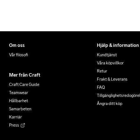
Om oss
Hjälp & information
Vår filosofi
Kundtjänst
Våra köpvillkor
Retur
Mer från Craft
Frakt & Leverans
Craft Care Guide
FAQ
Teamwear
Tillgänglighets­redogöre
Hållbarhet
Ångra ditt köp
Samarbeten
Karriär
Press