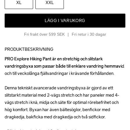
XL
XXL
LÄGG I VARUKORG
Fri frakt över 599 SEK
Fri retur i 30 dagar
PRODUKTBESKRIVNING
PRO Explore Hiking Pant är en stretchig och slitstark 
PRO Explore Hiking Pant är en stretchig och slitstark 
vandringsbyxa som passar både till enklare vandring hemmavid 
vandringsbyxa som passar både till enklare vandring hemmavid 
och till veckolånga fjällvandringar i krävande förhållanden.

och till veckolånga fjällvandringar i krävande förhållanden.

Denna tekniskt avancerade vandringsbyxa är gjord av ett 
Denna tekniskt avancerade vandringsbyxa är gjord av ett 
slitstarkt material med 2-vägs stretch och har paneler med 4-
slitstarkt material med 2-vägs stretch och har paneler med 4-
vägs stretch i knä, midja och säte för optimal rörelsefrihet och 
vägs stretch i knä, midja och säte för optimal rörelsefrihet och 
hög komfort. Byxan har även bältesöglor, benfickor med 
hög komfort. Byxan har även bältesöglor, benfickor med 
dragkedja, bakficka med dragkedja och två sidfickor.

dragkedja, bakficka med dragkedja och två sidfickor.
