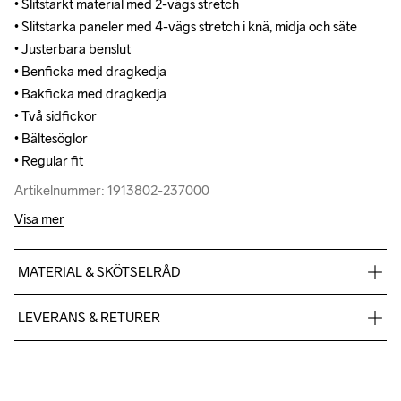
• Slitstarkt material med 2-vägs stretch

• Slitstarkt material med 2-vägs stretch

• Slitstarka paneler med 4-vägs stretch i knä, midja och säte

• Slitstarka paneler med 4-vägs stretch i knä, midja och säte

• Justerbara benslut

• Justerbara benslut

• Benficka med dragkedja

• Benficka med dragkedja

• Bakficka med dragkedja

• Bakficka med dragkedja

• Två sidfickor

• Två sidfickor

• Bältesöglor

• Bältesöglor

• Regular fit
• Regular fit
Artikelnummer: 1913802-237000
Artikelnummer: 1913802-237000
Visa mer
MATERIAL & SKÖTSELRÅD
Main 45% Polyamide-Recycled, 50% Polyamide, 5% Elastane, 
LEVERANS & RETURER
Front panel Back panel 46% Polyamide-Recycled, 44% 
Polyamide, 10% Elastane
Vi skickar med Postnord Mypack och fraktfritt direkt till dig när 
du handlar över 599;-.
Givetvis har du gratis retur när du handlar hos oss på Craft.