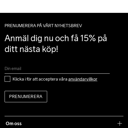
Du kan alltid ändra ditt utlämningsställe genom att använda dig 
Do Not Bleach
Do Not Dry 
Do Not Tumble
Ironing Low 
Machine wash 
av Postnords app när du får ditt trackingnummer av oss i ditt 
Clean
Temp
40
mail angående leverans.
PRENUMERERA PÅ VÅRT NYHETSBREV
Anmäl dig nu och få 15% på 
ditt nästa köp!
Klicka i för att acceptera våra 
användarvillkor
PRENUMERERA
Om oss