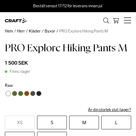
Beställ senast 17/12 för leverans innan jul 
Hem
Herr
Kläder
Byxor
PRO Explore Hiking Pants M
PRO Explore Hiking Pants M
1 500 SEK
Finns i lager
Raw
Är din storlek slut i lager?
XS
S
M
L