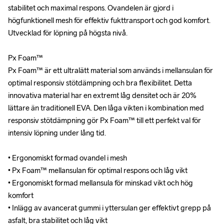
stabilitet och maximal respons. Ovandelen är gjord i 
stabilitet och maximal respons. Ovandelen är gjord i 
högfunktionell mesh för effektiv fukttransport och god komfort. 
högfunktionell mesh för effektiv fukttransport och god komfort. 
Utvecklad för löpning på högsta nivå.

Utvecklad för löpning på högsta nivå.

Px Foam™ 

Px Foam™ 

Px Foam™ är ett ultralätt material som används i mellansulan för 
Px Foam™ är ett ultralätt material som används i mellansulan för 
optimal responsiv stötdämpning och bra flexibilitet. Detta 
optimal responsiv stötdämpning och bra flexibilitet. Detta 
innovativa material har en extremt låg densitet och är 20% 
innovativa material har en extremt låg densitet och är 20% 
lättare än traditionell EVA. Den låga vikten i kombination med 
lättare än traditionell EVA. Den låga vikten i kombination med 
responsiv stötdämpning gör Px Foam™ till ett perfekt val för 
responsiv stötdämpning gör Px Foam™ till ett perfekt val för 
intensiv löpning under lång tid.

intensiv löpning under lång tid.

• Ergonomiskt formad ovandel i mesh

• Ergonomiskt formad ovandel i mesh

• Px Foam™ mellansulan för optimal respons och låg vikt

• Px Foam™ mellansulan för optimal respons och låg vikt

• Ergonomiskt formad mellansula för minskad vikt och hög 
• Ergonomiskt formad mellansula för minskad vikt och hög 
komfort 

komfort 

• Inlägg av avancerat gummi i yttersulan ger effektivt grepp på 
• Inlägg av avancerat gummi i yttersulan ger effektivt grepp på 
asfalt, bra stabilitet och låg vikt

asfalt, bra stabilitet och låg vikt
