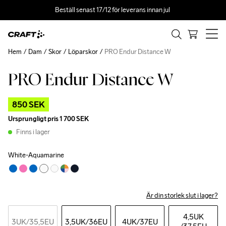
Beställ senast 17/12 för leverans innan jul 
Hem
Dam
Skor
Löparskor
PRO Endur Distance W
PRO Endur Distance W
Outlet
850 SEK
Ursprungligt pris
1 700 SEK
Finns i lager
White-Aquamarine
Är din storlek slut i lager?
4,5UK
3UK
/35,5EU
3,5UK
/36EU
4UK
/37EU