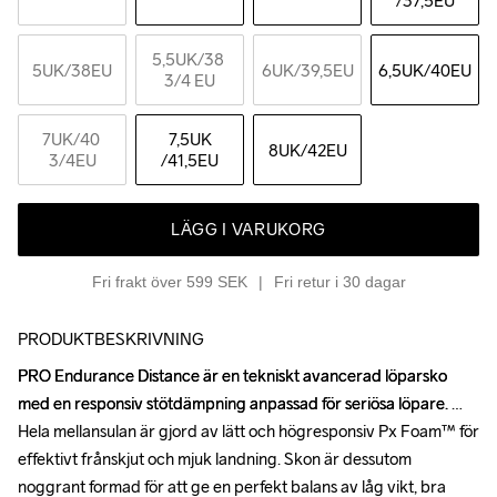
/37,5EU
5,5UK
/38 
5UK
/38EU
6UK
/39,5EU
6,5UK
/40EU
3/4 EU
7UK
/40 
7,5UK
8UK
/42EU
3/4EU
/41,5EU
LÄGG I VARUKORG
Fri frakt över 599 SEK
Fri retur i 30 dagar
PRODUKTBESKRIVNING
PRO Endurance Distance är en tekniskt avancerad löparsko 
PRO Endurance Distance är en tekniskt avancerad löparsko 
med en responsiv stötdämpning anpassad för seriösa löpare. 
med en responsiv stötdämpning anpassad för seriösa löpare. 
Hela mellansulan är gjord av lätt och högresponsiv Px Foam™ för 
Hela mellansulan är gjord av lätt och högresponsiv Px Foam™ för 
effektivt frånskjut och mjuk landning. Skon är dessutom 
effektivt frånskjut och mjuk landning. Skon är dessutom 
noggrant formad för att ge en perfekt balans av låg vikt, bra 
noggrant formad för att ge en perfekt balans av låg vikt, bra 