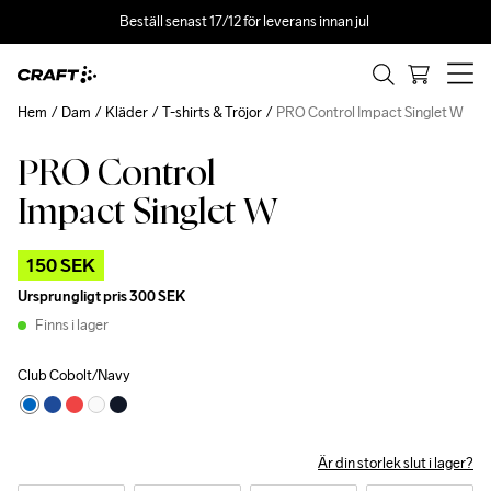
Beställ senast 17/12 för leverans innan jul 
Hem
Dam
Kläder
T-shirts & Tröjor
PRO Control Impact Singlet W
PRO Control
Outlet
Impact Singlet W
150 SEK
Ursprungligt pris
300 SEK
Finns i lager
Club Cobolt/Navy
Är din storlek slut i lager?