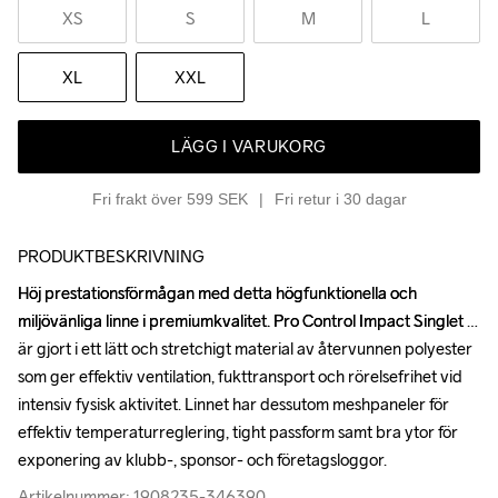
XS
S
M
L
XL
XXL
LÄGG I VARUKORG
Fri frakt över 599 SEK
Fri retur i 30 dagar
PRODUKTBESKRIVNING
Höj prestationsförmågan med detta högfunktionella och 
Höj prestationsförmågan med detta högfunktionella och 
miljövänliga linne i premiumkvalitet. Pro Control Impact Singlet 
miljövänliga linne i premiumkvalitet. Pro Control Impact Singlet 
är gjort i ett lätt och stretchigt material av återvunnen polyester 
är gjort i ett lätt och stretchigt material av återvunnen polyester 
som ger effektiv ventilation, fukttransport och rörelsefrihet vid 
som ger effektiv ventilation, fukttransport och rörelsefrihet vid 
intensiv fysisk aktivitet. Linnet har dessutom meshpaneler för 
intensiv fysisk aktivitet. Linnet har dessutom meshpaneler för 
effektiv temperaturreglering, tight passform samt bra ytor för 
effektiv temperaturreglering, tight passform samt bra ytor för 
exponering av klubb-, sponsor- och företagsloggor.
exponering av klubb-, sponsor- och företagsloggor.
Artikelnummer: 1908235-346390
Artikelnummer: 1908235-346390