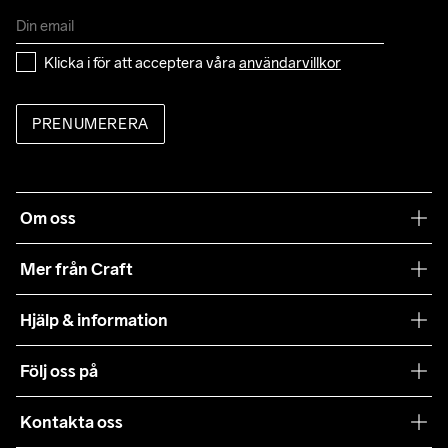
Klicka i för att acceptera våra 
användarvillkor
PRENUMERERA
Om oss
Vår filosofi
Mer från Craft
Craft Care Guide
Hjälp & information
Teamwear
Kundtjänst
Följ oss på
Hållbarhet
Våra köpvillkor
Samarbeten
Kontakta oss
Retur