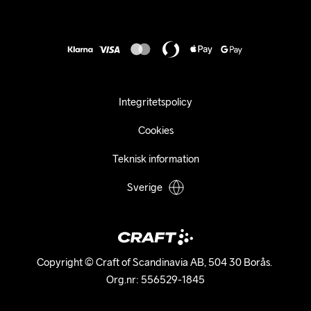
Karriär
customercare@craftsportswear.com
Frakt & Leverans
Press
+46 (0) 33 722 32 10
FAQ
Tillgänglighets­redogörelse
Ångra ditt köp
Integritetspolicy
Cookies
Teknisk information
Sverige
Copyright © Craft of Scandinavia AB, 504 30 Borås. 

Org.nr: 556529-1845