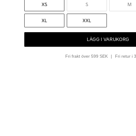
XS
S
M
XL
XXL
LÄGG I VARUKORG
Fri frakt över 599 SEK
Fri retur i