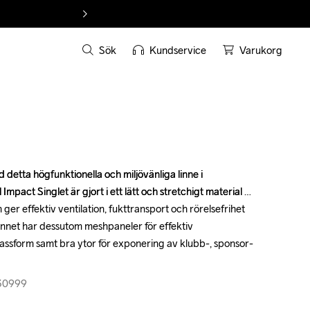
Sök
Kundservice
Varukorg
detta högfunktionella och miljövänliga linne i 
detta högfunktionella och miljövänliga linne i 
mpact Singlet är gjort i ett lätt och stretchigt material 
mpact Singlet är gjort i ett lätt och stretchigt material 
er effektiv ventilation, fukttransport och rörelsefrihet 
er effektiv ventilation, fukttransport och rörelsefrihet 
 Linnet har dessutom meshpaneler för effektiv 
 Linnet har dessutom meshpaneler för effektiv 
assform samt bra ytor för exponering av klubb-, sponsor- 
assform samt bra ytor för exponering av klubb-, sponsor- 
430999
430999