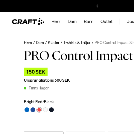
Herr
Dam
Barn
Outlet
Jou
Hem
Dam
Kläder
T-shirts & Tröjor
PRO Control Impact Si
PRO Control Impact 
150 SEK
Ursprungligt pris
300 SEK
Finns i lager
Bright Red/Black