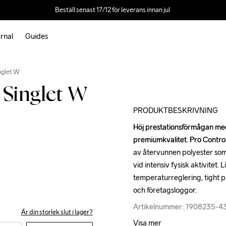
Beställ senast 17/12 för leverans innan jul 
rnal
Guides
Outlet
nglet W
Singlet W
PRODUKTBESKRIVNING
Höj prestationsförmågan med 
Höj prestationsförmågan med 
premiumkvalitet. Pro Control I
premiumkvalitet. Pro Control I
av återvunnen polyester som g
av återvunnen polyester som g
vid intensiv fysisk aktivitet.
vid intensiv fysisk aktivitet.
temperaturreglering, tight p
temperaturreglering, tight p
och företagsloggor.
och företagsloggor.
Artikelnummer: 1908235-
Artikelnummer: 1908235-
Är din storlek slut i lager?
Visa mer