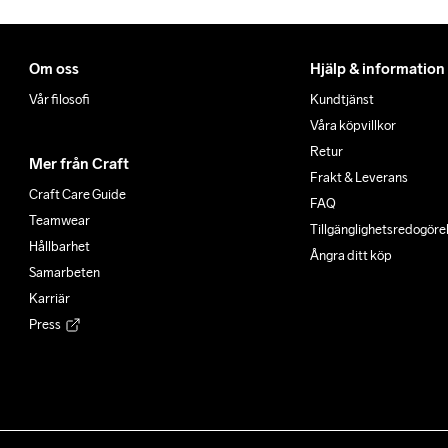
Om oss
Hjälp & information
Vår filosofi
Kundtjänst
Våra köpvillkor
Retur
Mer från Craft
Frakt & Leverans
Craft Care Guide
FAQ
Teamwear
Tillgänglighets­redogöre
Hållbarhet
Ångra ditt köp
Samarbeten
Karriär
Press