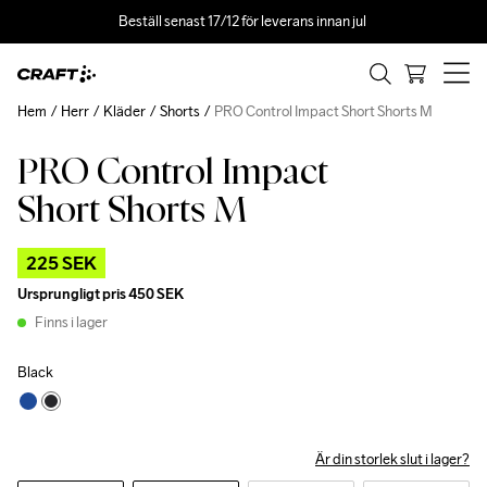
Beställ senast 17/12 för leverans innan jul 
Hem
Herr
Kläder
Shorts
PRO Control Impact Short Shorts M
PRO Control Impact
Outlet
Short Shorts M
225 SEK
Ursprungligt pris
450 SEK
Finns i lager
Black
Är din storlek slut i lager?