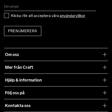
Klicka i för att acceptera våra 
användarvillkor
PRENUMERERA
Om oss
Vår filosofi
Mer från Craft
Craft Care Guide
Hjälp & information
Teamwear
Kundtjänst
Följ oss på
Hållbarhet
Våra köpvillkor
Samarbeten
Kontakta oss
Retur