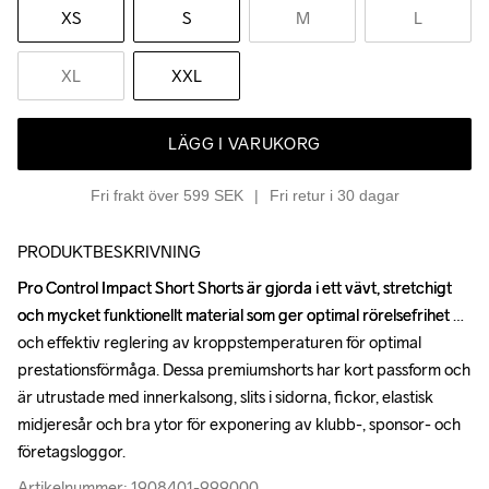
XS
S
M
L
XL
XXL
LÄGG I VARUKORG
Fri frakt över 599 SEK
Fri retur i 30 dagar
PRODUKTBESKRIVNING
Pro Control Impact Short Shorts är gjorda i ett vävt, stretchigt 
Pro Control Impact Short Shorts är gjorda i ett vävt, stretchigt 
och mycket funktionellt material som ger optimal rörelsefrihet 
och mycket funktionellt material som ger optimal rörelsefrihet 
och effektiv reglering av kroppstemperaturen för optimal 
och effektiv reglering av kroppstemperaturen för optimal 
prestationsförmåga. Dessa premiumshorts har kort passform och 
prestationsförmåga. Dessa premiumshorts har kort passform och 
är utrustade med innerkalsong, slits i sidorna, fickor, elastisk 
är utrustade med innerkalsong, slits i sidorna, fickor, elastisk 
midjeresår och bra ytor för exponering av klubb-, sponsor- och 
midjeresår och bra ytor för exponering av klubb-, sponsor- och 
företagsloggor.
företagsloggor.
Artikelnummer: 1908401-999000
Artikelnummer: 1908401-999000