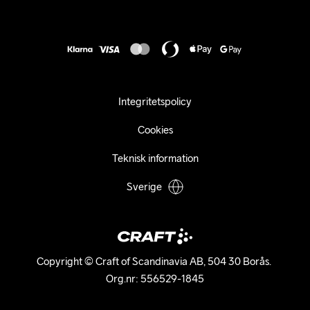
Karriär
customercare@craftsportswear.com
Frakt & Leverans
Press
+46 (0) 33 722 32 10
FAQ
Tillgänglighets­redogörelse
Ångra ditt köp
Integritetspolicy
Cookies
Teknisk information
Sverige
Copyright © Craft of Scandinavia AB, 504 30 Borås. 

Org.nr: 556529-1845