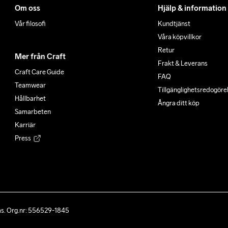
Om oss
Hjälp & information
Vår filosofi
Kundtjänst
Våra köpvillkor
Retur
Mer från Craft
Frakt & Leverans
Craft Care Guide
FAQ
Teamwear
Tillgänglighets­redogöre
Hållbarhet
Ångra ditt köp
Samarbeten
Karriär
Press
ås. Org.nr: 556529-1845