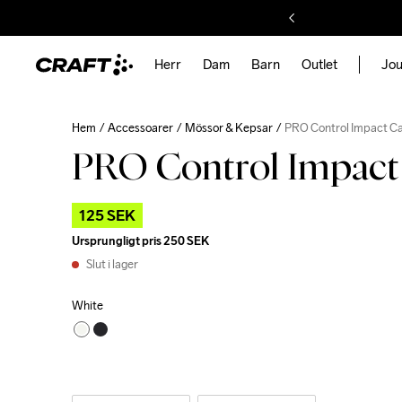
Herr
Dam
Barn
Outlet
Jou
Hem
Accessoarer
Mössor & Kepsar
PRO Control Impact C
PRO Control Impact
125 SEK
Ursprungligt pris
250 SEK
Slut i lager
White