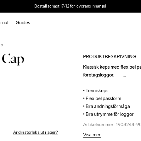
Beställ senast 17/12 för leverans innan jul 
rnal
Guides
Outlet
ap
 Cap
PRODUKTBESKRIVNING
Klassisk keps med flexibel p
Klassisk keps med flexibel p
företagsloggor.         

företagsloggor.         

• Tenniskeps

• Tenniskeps

• Flexibel passform

• Flexibel passform

• Bra andningsförmåga

• Bra andningsförmåga

• Bra utrymme för loggor
• Bra utrymme för loggor
Artikelnummer: 1908244-
Artikelnummer: 1908244-
Är din storlek slut i lager?
Visa mer