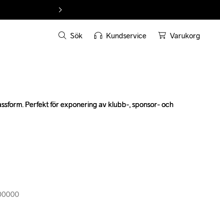
Sök
Kundservice
Varukorg
assform. Perfekt för exponering av klubb-, sponsor- och 
assform. Perfekt för exponering av klubb-, sponsor- och 
900000
900000