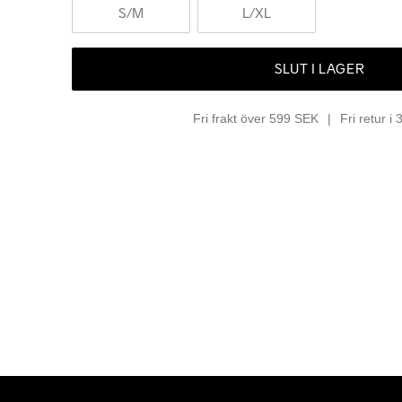
S
/M
L
/XL
SLUT I LAGER
Fri frakt över 599 SEK
Fri retur i