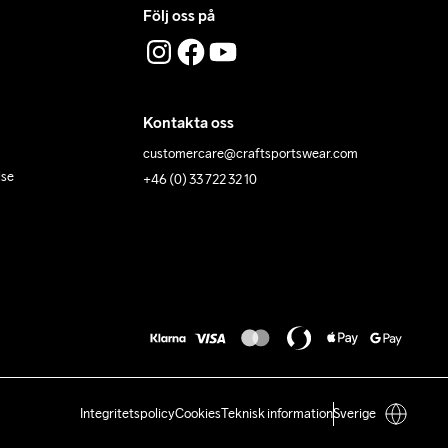
Följ oss på
Kontakta oss
customercare@craftsportswear.com
lse
+46 (0) 33 722 32 10
Integritetspolicy
Cookies
Teknisk information
Sverige