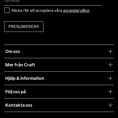
Klicka i för att acceptera våra 
användarvillkor
PRENUMERERA
Om oss
Vår filosofi
Mer från Craft
Craft Care Guide
Hjälp & information
Teamwear
Kundtjänst
Följ oss på
Hållbarhet
Våra köpvillkor
Samarbeten
Kontakta oss
Retur
Karriär
customercare@craftsportswear.com
Frakt & Leverans