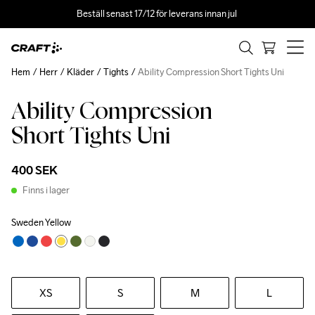
Beställ senast 17/12 för leverans innan jul 
Hem
Herr
Kläder
Tights
Ability Compression Short Tights Uni
Ability Compression
Short Tights Uni
400 SEK
Finns i lager
Sweden Yellow
XS
S
M
L