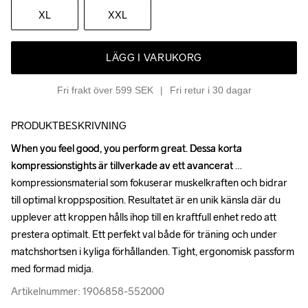
XL
XXL
LÄGG I VARUKORG
Fri frakt över 599 SEK
Fri retur i 30 dagar
PRODUKTBESKRIVNING
When you feel good, you perform great. Dessa korta 
When you feel good, you perform great. Dessa korta 
kompressionstights är tillverkade av ett avancerat 
kompressionstights är tillverkade av ett avancerat 
kompressionsmaterial som fokuserar muskelkraften och bidrar 
kompressionsmaterial som fokuserar muskelkraften och bidrar 
till optimal kroppsposition. Resultatet är en unik känsla där du 
till optimal kroppsposition. Resultatet är en unik känsla där du 
upplever att kroppen hålls ihop till en kraftfull enhet redo att 
upplever att kroppen hålls ihop till en kraftfull enhet redo att 
prestera optimalt. Ett perfekt val både för träning och under 
prestera optimalt. Ett perfekt val både för träning och under 
matchshortsen i kyliga förhållanden. Tight, ergonomisk passform 
matchshortsen i kyliga förhållanden. Tight, ergonomisk passform 
med formad midja.
med formad midja.
Artikelnummer: 1906858-552000
Artikelnummer: 1906858-552000